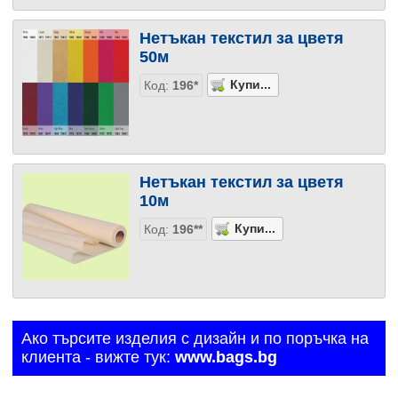
Нетъкан текстил за цветя
50м
Код:
196*
Нетъкан текстил за цветя
10м
Код:
196**
Ако търсите изделия с дизайн и по поръчка на
клиента - вижте тук:
www.bags.bg