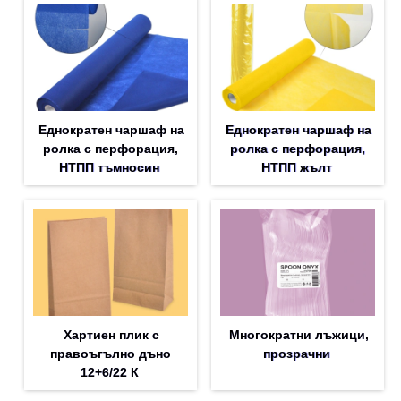
Еднократен чаршаф на
Еднократен чаршаф на
ролка с перфорация,
ролка с перфорация,
НТПП тъмносин
НТПП жълт
Хартиен плик с
Многократни лъжици,
правоъгълно дъно
прозрачни
12+6/22 К