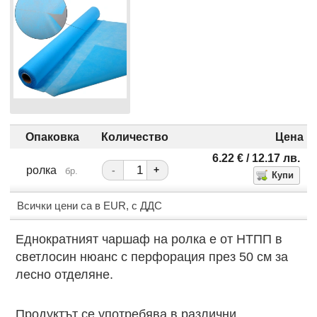
Опаковка
Количество
Цена
6.22
€
/ 12.17
лв.
ролка
-
+
бр.
Всички цени са в EUR, с ДДС
Еднократният чаршаф на ролка е от НТПП в
светлосин нюанс с перфорация през 50 см за
лесно отделяне.
Продуктът се употребява в различни