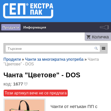
Продукти
Информация
Количка
Продукти
»
Чанти за многократна употреба
»
Чанта
"Цветове" - DOS
Чанта "Цветове" - DOS
код:
1677
Този артикул вече не се предлага
Чанти от нетъкан ПП с