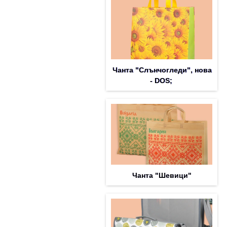
Чанта "Слънчогледи", нова
- DOS;
Чанта "Шевици"