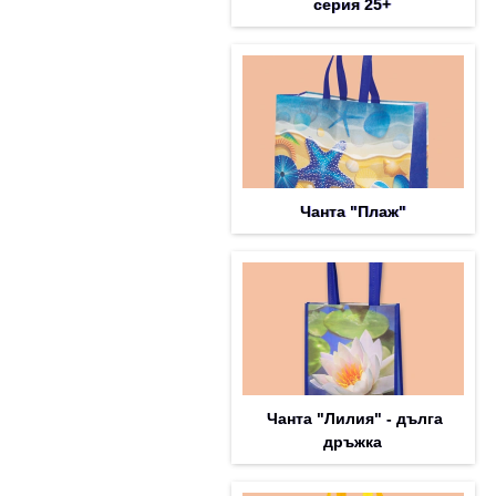
серия 25+
Чанта "Плаж"
Чанта "Лилия" - дълга
дръжка