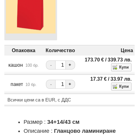
Опаковка
Количество
Цена
173.70
€
/ 339.73
лв.
кашон
-
+
100 бр.
17.37
€
/ 33.97
лв.
пакет
-
+
10 бр.
Всички цени са в EUR, с ДДС
Размер :
34+14/43 см
Описание :
Гланцово ламиниране