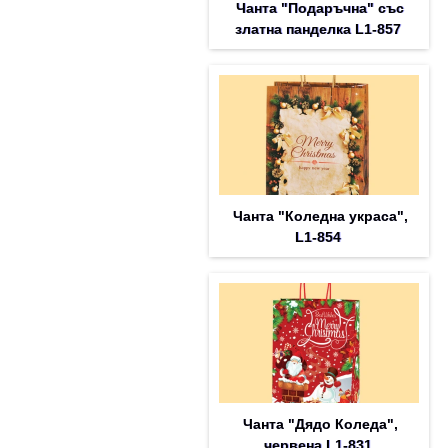
Чанта "Подаръчна" със
златна панделка L1-857
Чанта "Коледна украса",
L1-854
Чанта "Дядо Коледа",
червена L1-831