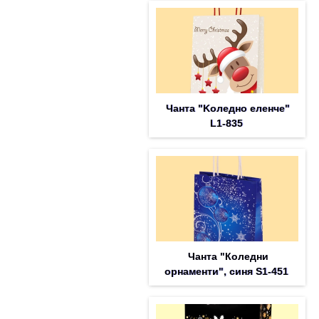
Чанта "Koледно еленче"
L1-835
Чанта "Коледни
орнаменти", синя S1-451