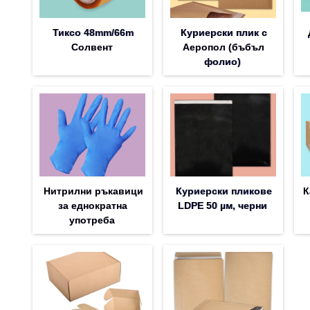
Тиксо 48mm/66m
Куриерски плик с
Солвент
Аеропол (бъбъл
фолио)
Нитрилни ръкавици
Куриерски пликове
К
за еднократна
LDPE 50 µм, черни
употреба