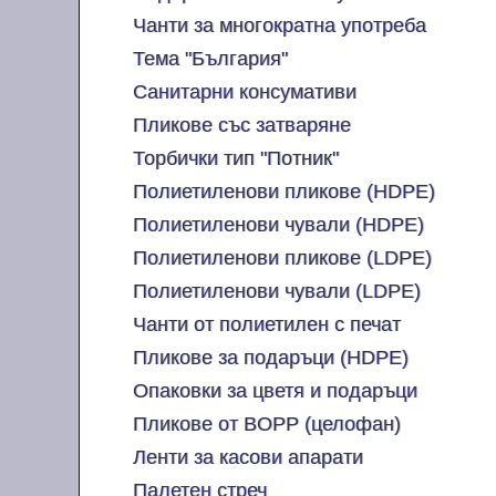
Чанти за многократна употреба
Тема "България"
Санитарни консумативи
Пликове със затваряне
Торбички тип "Потник"
Полиетиленови пликове (HDPE)
Полиетиленови чували (HDPE)
Полиетиленови пликове (LDPE)
Полиетиленови чували (LDPE)
Чанти от полиетилен с печат
Пликове за подаръци (HDPE)
Опаковки за цветя и подаръци
Пликове от BOPP (целофан)
Ленти за касови апарати
Палетен стреч