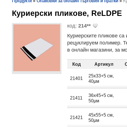
Продукти
»
Опаковки за онлайн търговия и пратки
»
К
Куриерски пликове, ReLDPE
код:
214**
Куриерските пликове са 
рецуклируем полимер. Те
в онлайн магазини, за м
Код
Артикул
25х33+5 см,
21401
40µм
36х45+5 см,
21411
50µм
45х55+5 см,
21421
50µм