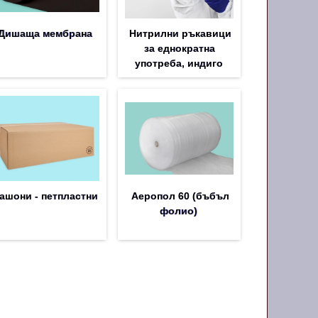
Дишаща мембрана
Нитрилни ръкавици
за еднократна
употреба, индиго
ашони - петпластни
Аеропол 60 (бъбъл
фолио)