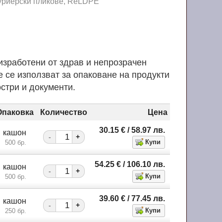
уриерски пликове, ReLDPE
изработени от здрав и непрозрачен
 се използват за опаковане на продукти
остри и документи.
Опаковка
Количество
Цена
30.15
€
/ 58.97
лв.
кашон
-
+
500 бр.
54.25
€
/ 106.10
лв.
кашон
-
+
500 бр.
39.60
€
/ 77.45
лв.
кашон
-
+
250 бр.