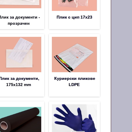
Плик за документи -
Плик с цип 17х23
прозрачен
Плик за документи,
Куриерски пликове
175x132 mm
LDPE