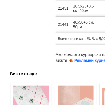
16,5х23+3,5
21431
см, 40µм
40х50+5 см,
21441
50µм
Всички цени са в EUR, с ДД
Ако желаете куриерски п
вижте
Рекламни кури
Вижте също: