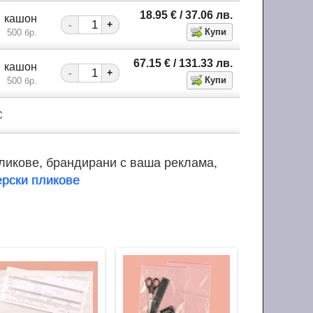
18.95
€
/ 37.06
лв.
кашон
-
+
500 бр.
67.15
€
/ 131.33
лв.
кашон
-
+
500 бр.
С
ликове, брандирани с ваша реклама,
ерски пликове