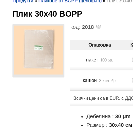
Продукти
»
Пликове от BOPP (целофан)
»
Плик 30х4
Плик 30х40 BOPP
код:
2018
Опаковка
пакет
100 бр.
кашон
2 хил. бр.
Всички цени са в EUR, с ДД
Дебелина :
30 μm
Размер :
30x40 см