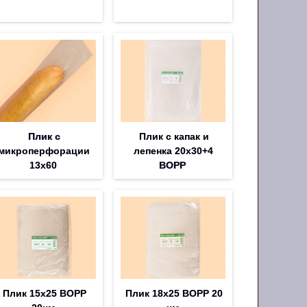
Плик с
Плик с капак и
микроперфорации
лепенка 20х30+4
13х60
BOPP
Плик 15х25 BOPP
Плик 18х25 BOPP 20