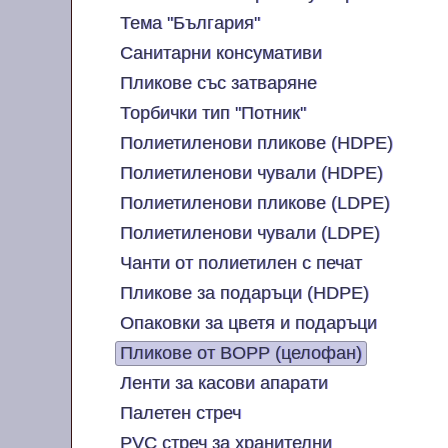
Тема "България"
Санитарни консумативи
Пликове със затваряне
Торбички тип "Потник"
Полиетиленови пликове (HDPE)
Полиетиленови чували (HDPE)
Полиетиленови пликове (LDPE)
Полиетиленови чували (LDPE)
Чанти от полиетилен с печат
Пликове за подаръци (HDPE)
Опаковки за цветя и подаръци
Пликове от BOPP (целофан)
Ленти за касови апарати
Палетен стреч
PVC стреч за хранителни