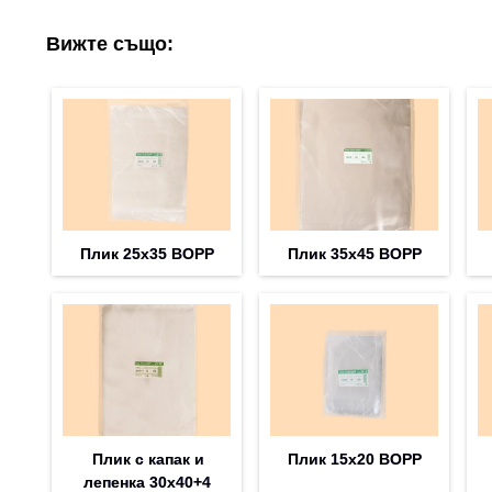
Вижте също:
Плик 25х35 BOPP
Плик 35х45 BOPP
Плик с капак и
Плик 15х20 BOPP
лепенка 30х40+4