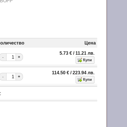
0 BOPP
Количество
Цена
5.73
€
/ 11.21
лв.
-
+
114.50
€
/ 223.94
лв.
-
+
С