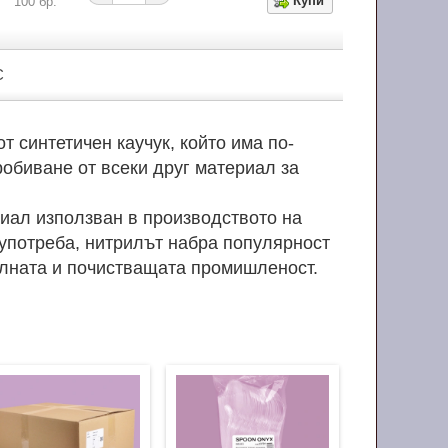
100 бр.
С
т синтетичен каучук, който има по-
робиване от всеки друг материал за
иал използван в производството на
 употреба, нитрилът набра популярност
елната и почистващата промишленост.