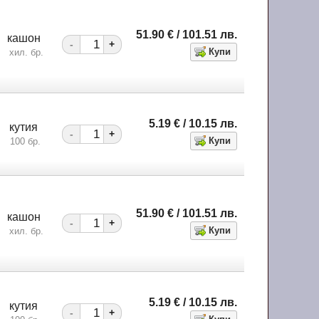
51.90
€
/ 101.51
лв.
кашон
-
+
хил. бр.
5.19
€
/ 10.15
лв.
кутия
-
+
100 бр.
51.90
€
/ 101.51
лв.
кашон
-
+
хил. бр.
5.19
€
/ 10.15
лв.
кутия
-
+