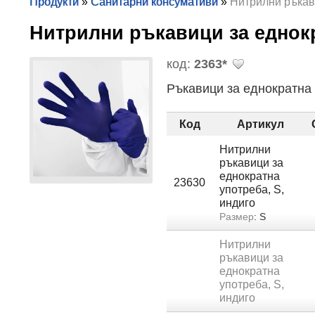
Продукти
»
Санитарни консумативи
»
Нитрилни ръкав
Нитрилни ръкавици за еднок
код:
2363*
Ръкавици за еднократна 
Код
Артикул
Нитрилни
ръкавици за
еднократна
23630
употреба, S,
индиго
Размер
: S
Нитрилни
ръкавици за
еднократна
употреба, S,
индиго