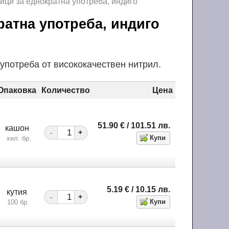
ици за еднократна употреба, индиго
ратна употреба, индиго
употреба от висококачествен нитрил.
Опаковка
Количество
Цена
51.90
€
/ 101.51
лв.
кашон
-
+
хил. бр.
5.19
€
/ 10.15
лв.
кутия
-
+
100 бр.