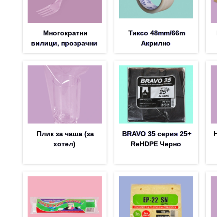
Многократни
Тиксо 48mm/66m
вилици, прозрачни
Акрилно
Плик за чашa (за
BRAVO 35 серия 25+
хотел)
ReНDPE Черно