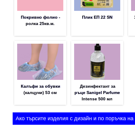
Покривно фолио -
Плик EП 22 SN
ролка 25кв.м.
Калъфи за обувки
Дезинфектант за
(калцуни) 53 см
ръце Sanigel Parfume
Intense 500 мл
Ако търсите изделия с дизайн и по поръчка на 