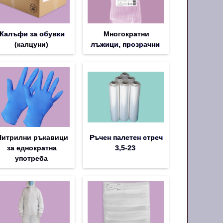
Калъфи за обувки
Многократни
(калцуни)
лъжици, прозрачни
Нитрилни ръкавици
Ръчен палетен стреч
за еднократна
3,5-23
употреба