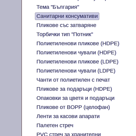
Тема "България"
Санитарни консумативи
Пликове със затваряне
Торбички тип "Потник"
Полиетиленови пликове (HDPE)
Полиетиленови чували (HDPE)
Полиетиленови пликове (LDPE)
Полиетиленови чували (LDPE)
Чанти от полиетилен с печат
Пликове за подаръци (HDPE)
Опаковки за цветя и подаръци
Пликове от BOPP (целофан)
Ленти за касови апарати
Палетен стреч
PVC стреч за хранителни