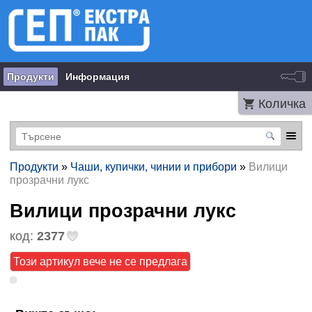
Продукти
Информация
Количка
Продукти
»
Чаши, купички, чинии и прибори
»
Вилици
прозрачни лукс
Вилици прозрачни лукс
код:
2377
Този артикул вече не се предлага