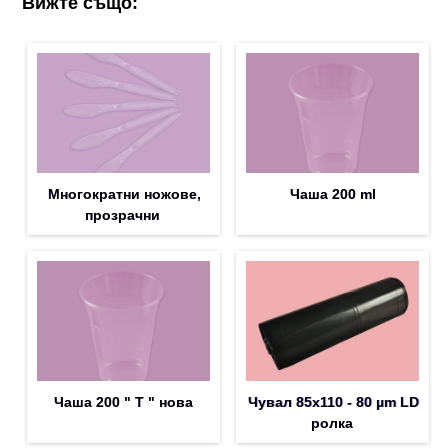
Вижте също:
Многократни ножове,
Чаша 200 ml
прозрачни
Чаша 200 " T " нова
Чувал 85х110 - 80 µm LD
ролка