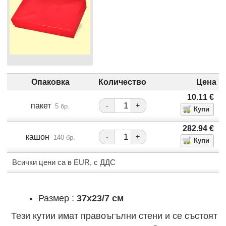
Опаковка
Количество
Цена
10.11
€
пакет
-
+
5 бр.
282.94
€
кашон
-
+
140 бр.
Всички цени са в EUR, с ДДС
Размер :
37x23/7 см
Тези кутии имат правоъгълни стени и се състоят