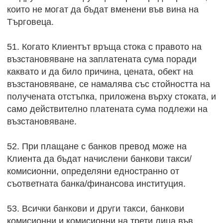
които не могат да бъдат вменени във вина на
Търговеца.
51. Когато Клиентът връща стока с правото на
възстановяване на заплатената сума поради
каквато и да било причина, цената, обект на
възстановяване, се намалява със стойността на
получената отстъпка, приложена върху стоката, и
само действително платената сума подлежи на
възстановяване.
52. При плащане с банков превод може на
Клиента да бъдат начислени банкови такси/
комисионни, определяни едностранно от
съответната банка/финансова институция.
53. Всички банкови и други такси, банкови
комисионни и комисионни на трети лица във