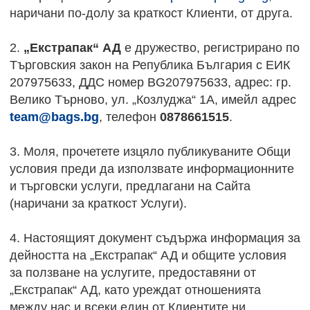
наричани по-долу за краткост Клиенти, от друга.
2.
„Екстрапак“ АД
е дружество, регистрирано по
Търговския закон на Република България с ЕИК
207975633, ДДС номер BG207975633, адрес: гр.
Велико Търново, ул. „Козлуджа“ 1А, имейл адрес
team@bags.bg
, телефон
0878661515
.
3. Моля, прочетете изцяло публикуваните Общи
условия преди да използвате информационните
и търговски услуги, предлагани на Сайта
(наричани за краткост Услуги).
4. Настоящият документ съдържа информация за
дейността на „Екстрапак“ АД и общите условия
за ползване на услугите, предоставяни от
„Екстрапак“ АД, като уреждат отношенията
между нас и всеки един от Клиентите ни.