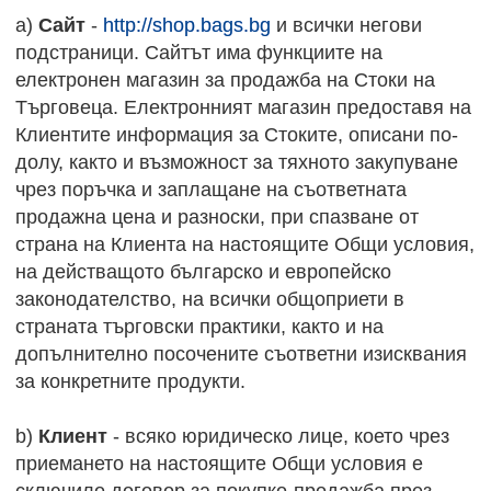
a)
Сайт
-
http://shop.bags.bg
и всички негови
подстраници. Сайтът има функциите на
електронен магазин за продажба на Стоки на
Търговеца. Електронният магазин предоставя на
Клиентите информация за Стоките, описани по-
долу, както и възможност за тяхното закупуване
чрез поръчка и заплащане на съответната
продажна цена и разноски, при спазване от
страна на Клиента на настоящите Общи условия,
на действащото българско и европейско
законодателство, на всички общоприети в
страната търговски практики, както и на
допълнително посочените съответни изисквания
за конкретните продукти.
b)
Клиент
- всяко юридическо лице, което чрез
приемането на настоящите Общи условия е
сключило договор за покупко-продажба през