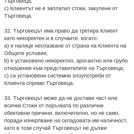
Търговеца;
c) Клиентът не е заплатил стоки, закупени от
Търговеца.
32. Търговецът има право да третира Клиент
като некоректен и в случаите, когато:
a) е налице неспазване от страна на Клиента на
Общите условия;
b) е установено некоректно, арогантно или грубо
отношение към представителите на Търговеца;
c) са установени системни злоупотреби от
Клиента спрямо Търговеца.
33. Търговецът може да не достави част или
всички Стоки от поръчката по различни
обективни причини, включително, но не само,
поради изчерпване на складовата им наличност,
като в този случай Търговецът не дължи