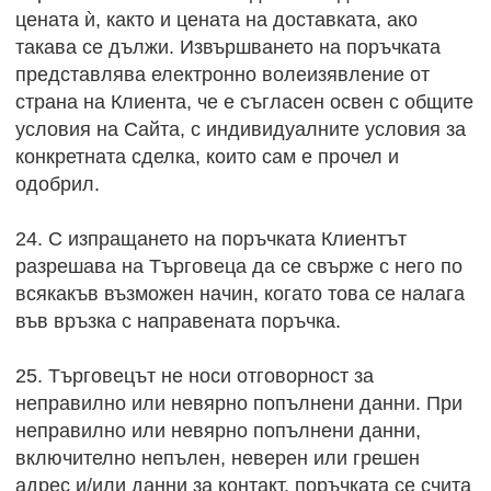
цената ѝ, както и цената на доставката, ако
такава се дължи. Извършването на поръчката
представлява електронно волеизявление от
страна на Клиента, че е съгласен освен с общите
условия на Сайта, с индивидуалните условия за
конкретната сделка, които сам е прочел и
одобрил.
24. С изпращането на поръчката Клиентът
разрешава на Търговеца да се свърже с него по
всякакъв възможен начин, когато това се налага
във връзка с направената поръчка.
25. Търговецът не носи отговорност за
неправилно или невярно попълнени данни. При
неправилно или невярно попълнени данни,
включително непълен, неверен или грешен
адрес и/или данни за контакт, поръчката се счита