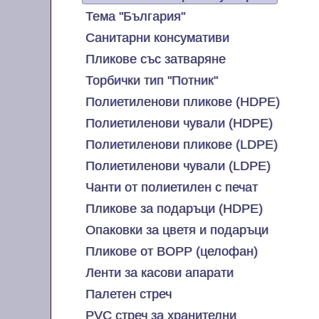
Тема "България"
Санитарни консумативи
Пликове със затваряне
Торбички тип "Потник"
Полиетиленови пликове (HDPE)
Полиетиленови чували (HDPE)
Полиетиленови пликове (LDPE)
Полиетиленови чували (LDPE)
Чанти от полиетилен с печат
Пликове за подаръци (HDPE)
Опаковки за цветя и подаръци
Пликове от BOPP (целофан)
Ленти за касови апарати
Палетен стреч
PVC стреч за хранителни