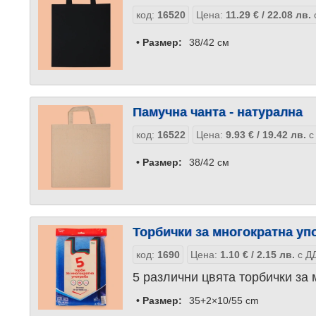
код:
16520
Цена:
11.29
€
/ 22.08
лв.
• Размер:
38/42 см
Памучна чанта - натурална
код:
16522
Цена:
9.93
€
/ 19.42
лв.
с
• Размер:
38/42 см
Торбички за многократна уп
код:
1690
Цена:
1.10
€
/ 2.15
лв.
с ДД
5 различни цвята торбички за 
• Размер:
35+2×10/55 cm