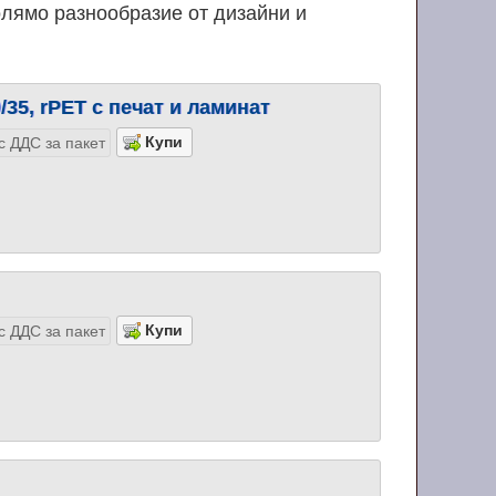
олямо разнообразие от дизайни и
35, rPET с печат и ламинат
с ДДС за пакет
с ДДС за пакет