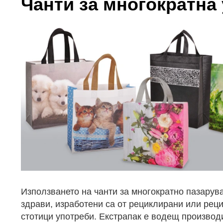
Чанти за многократна
Използването на чанти за многократно пазарув
здрави, изработени са от рециклирани или ре
стотици употреби. Екстрапак е водещ производи