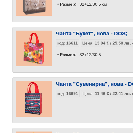
• Размер:
32+12/30,5 см
Чанта "Букет", нова - DOS;
код:
16611
Цена:
13.04
€
/ 25.50
лв.
• Размер:
32+12/30,5
Чанта "Сувенирна", нова - 
код:
16691
Цена:
11.46
€
/ 22.41
лв.