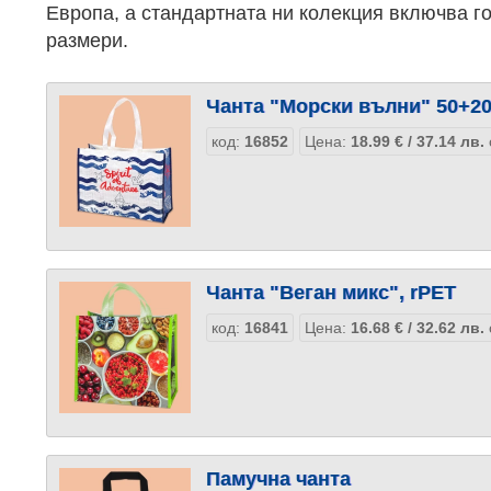
Европа, а стандартната ни колекция включва г
размери.
Чанта "Морски вълни" 50+20/
код:
16852
Цена:
18.99
€
/ 37.14
лв.
Чанта "Веган микс", rPET
код:
16841
Цена:
16.68
€
/ 32.62
лв.
Памучна чанта