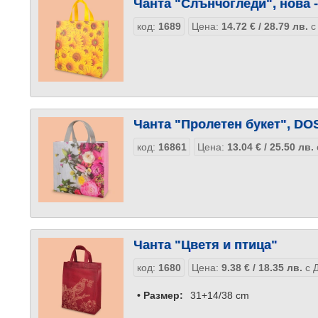
Чанта "Слънчогледи", нова 
код:
1689
Цена:
14.72
€
/ 28.79
лв.
с
Чанта "Пролетен букет", DO
код:
16861
Цена:
13.04
€
/ 25.50
лв.
Чанта "Цветя и птица"
код:
1680
Цена:
9.38
€
/ 18.35
лв.
с Д
• Размер:
31+14/38 cm