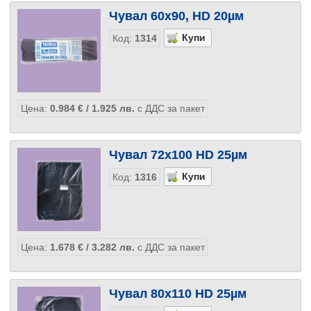
Чувал 60х90, HD 20µм
Код:
1314
Цена:
0.984
€
/ 1.925
лв.
с ДДС за пакет
Чувал 72х100 HD 25µм
Код:
1316
Цена:
1.678
€
/ 3.282
лв.
с ДДС за пакет
Чувал 80х110 HD 25µм