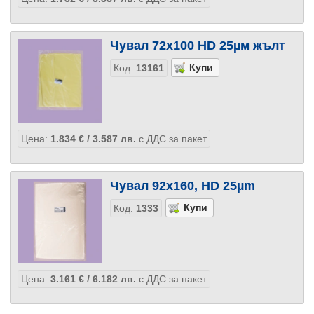
Чувал 72х100 HD 25µм жълт
Код:
13161
Цена:
1.834
€
/ 3.587
лв.
с ДДС за пакет
Чувал 92х160, HD 25µm
Код:
1333
Цена:
3.161
€
/ 6.182
лв.
с ДДС за пакет