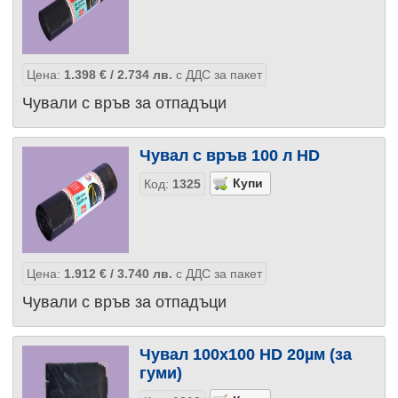
Цена:
1.398
€
/ 2.734
лв.
с ДДС за пакет
Чували с връв за отпадъци
Чувал с връв 100 л HD
Код:
1325
Цена:
1.912
€
/ 3.740
лв.
с ДДС за пакет
Чували с връв за отпадъци
Чувал 100x100 HD 20µм (за
гуми)