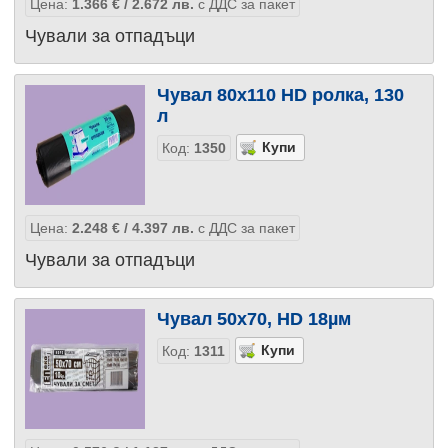
Цена:
1.366
€
/ 2.672
лв.
с ДДС за пакет
Чували за отпадъци
Чувал 80х110 HD ролка, 130
л
Код:
1350
Цена:
2.248
€
/ 4.397
лв.
с ДДС за пакет
Чували за отпадъци
Чувал 50х70, HD 18µм
Код:
1311