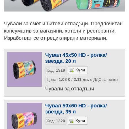
Чували за смет и битови отпадъци. Предпочитан
консуматив за магазини, хотели и ресторанти.
Изработват се от рециклирани материали.
Чувал 45х50 HD - ролка/
звезда, 20 л
Код:
1319
Цена:
1.08
€
/ 2.11
лв.
с ДДС за пакет
Чували за отпадъци
Чувал 50х60 HD - ролка/
звезда, 35 л
Код:
1320