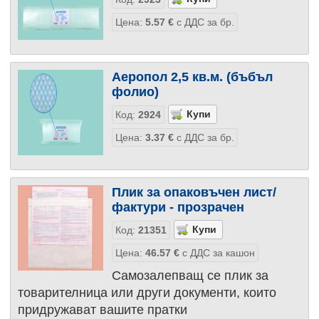
Цена:
5.57
€
с ДДС за бр.
Аеропол 2,5 кв.м. (бъбъл
фолио)
Код:
2924
Цена:
3.37
€
с ДДС за бр.
Плик за опаковъчен лист/
фактури - прозрачен
Код:
21351
Цена:
46.57
€
с ДДС за кашон
Самозалепващ се плик за
товарителница или други документи, които
придружават вашите пратки