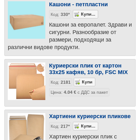
Кашони - петпластни
Код:
330*
Кашони за европалет. Здрави и
сигурни. Разнообразие от
размери, подходящи за
различни видове продукти.
Куриерски плик от картон
33х25 кафяв, 10 бр, FSC MIX
Код:
2181
Цена:
4.04
€
с ДДС за пакет
Хартиени куриерски пликове
Код:
217*
Хартиен куриерски плик с