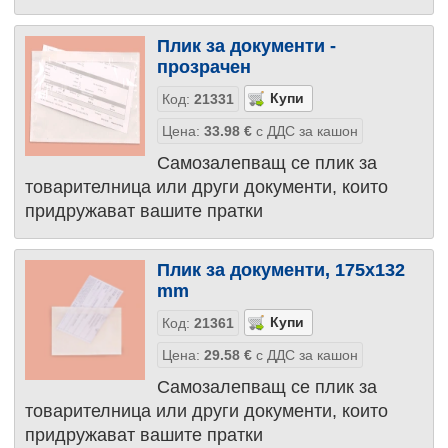
Плик за документи -
прозрачен
Код:
21331
Цена:
33.98
€
с ДДС за кашон
Самозалепващ се плик за
товарителница или други документи, които
придружават вашите пратки
Плик за документи, 175x132
mm
Код:
21361
Цена:
29.58
€
с ДДС за кашон
Самозалепващ се плик за
товарителница или други документи, които
придружават вашите пратки