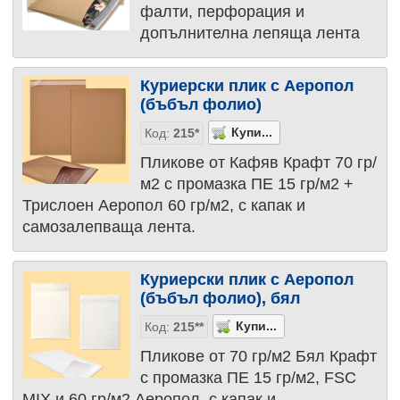
фалти, перфорация и
допълнителна лепяща лента
Куриерски плик с Аеропол
(бъбъл фолио)
Код:
215*
Пликове от Кафяв Крафт 70 гр/
м2 с промазка ПЕ 15 гр/м2 +
Трислоен Аеропол 60 гр/м2, с капак и
самозалепваща лента.
Куриерски плик с Аеропол
(бъбъл фолио), бял
Код:
215**
Пликове от 70 гр/м2 Бял Крафт
с промазка ПЕ 15 гр/м2, FSC
MIX и 60 гр/м2 Аеропол, с капак и