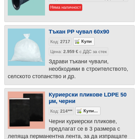
Няма наличност
Тъкан PP чувал 60х90
Код:
2717
Цена:
2.959
€
с ДДС за стек
Здрави тъкани чували,
необходими в строителството,
селското стопанство и др.
Куриерски пликове LDPE 50
µм, черни
Код:
214***
Черни куриерски пликове,
предлагат се в 3 размера с
лепяща перманентна лента, за да изпращате