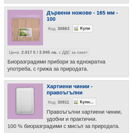
Дървени ножове - 165 мм -
100
Код:
30863
Цена:
2.017
€
/ 3.945
лв.
с ДДС за пакет
Биоразградими прибори за еднократна
употреба, с грижа за природата.
Хартиени чинии -
правоъгълни
Код:
30911
Правоъгълни хартиени чинии,
удобни и практични.
100 % биоразградими с мисъл за природата.