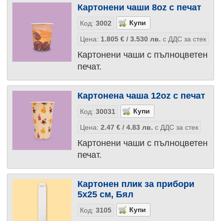
Картонени чаши 8oz с печат
Код:
3002
Цена:
1.805
€
/ 3.530
лв.
с ДДС за стек
Картонени чаши с пълноцветен
печат.
Картонена чаша 12oz с печат
Код:
30031
Цена:
2.47
€
/ 4.83
лв.
с ДДС за стек
Картонени чаши с пълноцветен
печат.
Картонен плик за прибори
5х25 см, Бял
Код:
3105