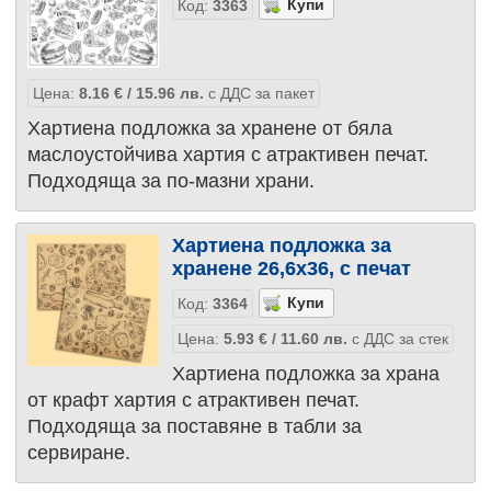
Код:
3363
Цена:
8.16
€
/ 15.96
лв.
с ДДС за пакет
Хартиена подложка за хранене от бяла
маслоустойчива хартия с атрактивен печат.
Подходяща за по-мазни храни.
Хартиена подложка за
хранене 26,6х36, с печат
Код:
3364
Цена:
5.93
€
/ 11.60
лв.
с ДДС за стек
Хартиена подложка за храна
от крафт хартия с атрактивен печат.
Подходяща за поставяне в табли за
сервиране.