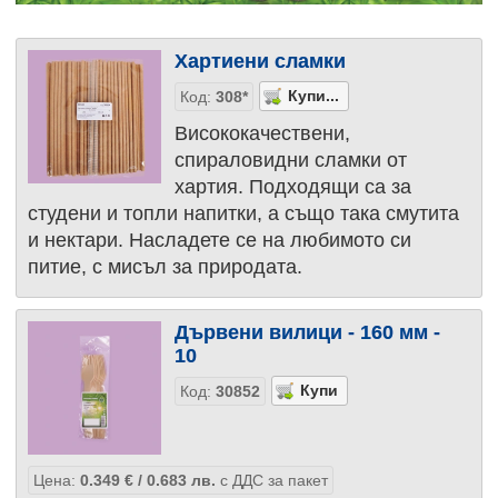
Хартиени сламки
Код:
308*
Висококачествени,
спираловидни сламки от
хартия. Подходящи са за
студени и топли напитки, а също така смутита
и нектари. Насладете се на любимото си
питие, с мисъл за природата.
Дървени вилици - 160 мм -
10
Код:
30852
Цена:
0.349
€
/ 0.683
лв.
с ДДС за пакет