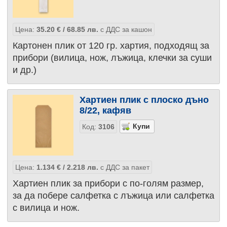
Цена:
35.20
€
/ 68.85
лв.
с ДДС за кашон
Картонен плик от 120 гр. хартия, подходящ за
прибори (вилица, нож, лъжица, клечки за суши
и др.)
Хартиен плик с плоско дъно
8/22, кафяв
Код:
3106
Цена:
1.134
€
/ 2.218
лв.
с ДДС за пакет
Хартиен плик за прибори с по-голям размер,
за да побере салфетка с лъжица или салфетка
с вилица и нож.