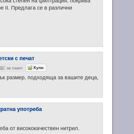
исока степен на филтрация, покрива
e II. Предлага се в различни
.
етски с печат
ДС за пакет
лък размер, подходяща за вашите деца,
кратна употреба
еба от висококачествен нитрил.