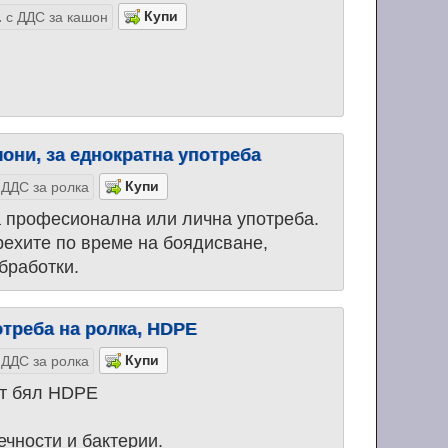
.
с ДДС за кашон
они, за еднократна употреба
 ДДС за ролка
а професионална или лична употреба.
ехите по време на боядисване,
бработки.
отреба на ролка, HDPE
 ДДС за ролка
от бял HDPE
ечности и бактерии.