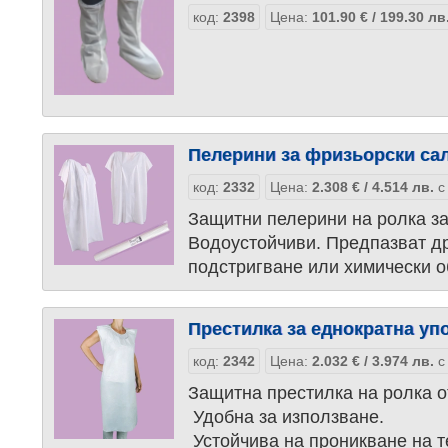
код:
2398
Цена:
101.90
€
/ 199.30
лв
Пелерини за фризьорски сал
код:
2332
Цена:
2.308
€
/ 4.514
лв.
с
Защитни пелерини на ролка з
Водоустойчиви. Предпазват др
подстригване или химически о
Престилка за еднократна уп
код:
2342
Цена:
2.032
€
/ 3.974
лв.
с
Защитнa престилкa на ролка 
Удобна за използване.
Устойчива на проникване на т