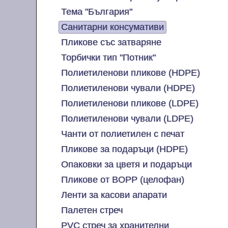
Тема "България"
Санитарни консумативи
Пликове със затваряне
Торбички тип "Потник"
Полиетиленови пликове (HDPE)
Полиетиленови чували (HDPE)
Полиетиленови пликове (LDPE)
Полиетиленови чували (LDPE)
Чанти от полиетилен с печат
Пликове за подаръци (HDPE)
Опаковки за цветя и подаръци
Пликове от BOPP (целофан)
Ленти за касови апарати
Палетен стреч
PVC стреч за хранителни