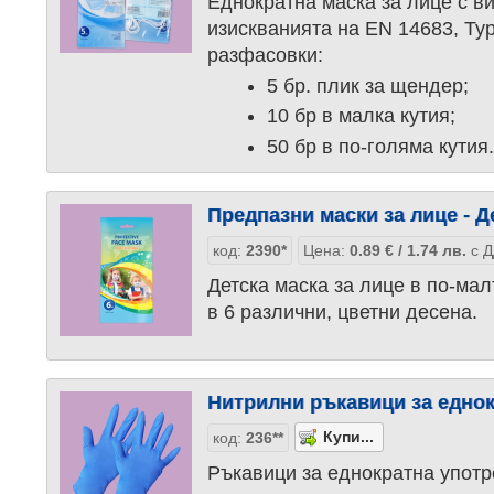
Еднократна маска за лице с в
изискванията на EN 14683, Typ
разфасовки:
5 бр. плик за щендер;
10 бр в малка кутия;
50 бр в по-голяма кутия
Предпазни маски за лице - Д
код:
2390*
Цена:
0.89
€
/ 1.74
лв.
с Д
Детска маска за лице в по-ма
в 6 различни, цветни десена.
Нитрилни ръкавици за едно
код:
236**
Ръкавици за еднократна употр