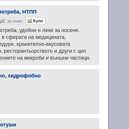
потреба, НТПП
ДС за пакет
отреба, удобни и леки за носене.
и в сферата на медицината,
цедури, хранително-вкусовата
, ресторантьорството и други с цел
нието на микроби и външни частици.
тно, хидрофобно
ботуши