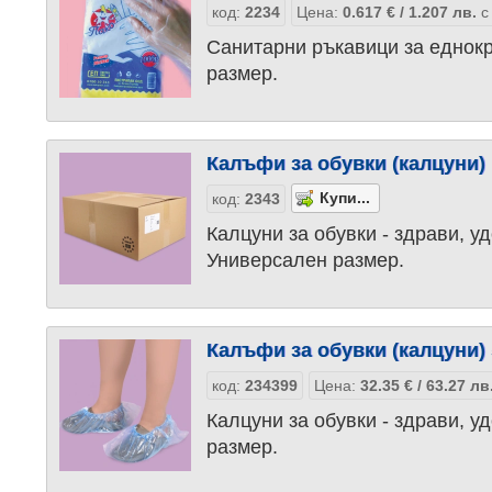
код:
2234
Цена:
0.617
€
/ 1.207
лв.
с
Санитарни ръкавици за еднок
размер.
Калъфи за обувки (калцуни)
код:
2343
Калцуни за обувки - здрави, у
Универсален размер.
Калъфи за обувки (калцуни) 
код:
234399
Цена:
32.35
€
/ 63.27
лв
Калцуни за обувки - здрави, у
размер.