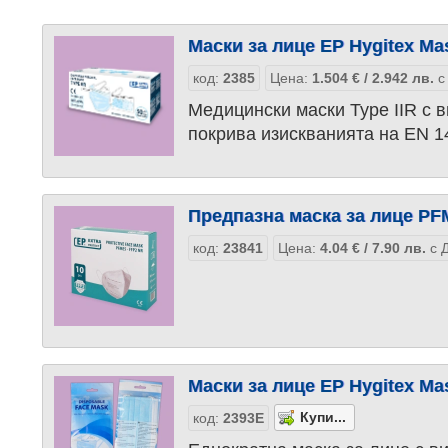
Маски за лице EP Hygitex Mas
код:
2385
Цена:
1.504
€
/ 2.942
лв.
с
Медицински маски Type IIR с 
покрива изискванията на EN 1
Предпазна маска за лице PF
код:
23841
Цена:
4.04
€
/ 7.90
лв.
с Д
Маски за лице EP Hygitex Ma
код:
2393Е