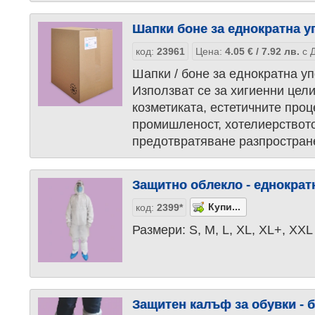
Шапки боне за еднократна у
код:
23961
Цена:
4.05
€
/ 7.92
лв.
с Д
Шапки / боне за еднократна уп
Използват се за хигиенни цел
козметиката, естетичните про
промишленост, хотелиерството
предотвратяване разпростране
Защитно облекло - еднокра
код:
2399*
Размери: S, M, L, XL, XL+, XXL
Защитен калъф за обувки - 