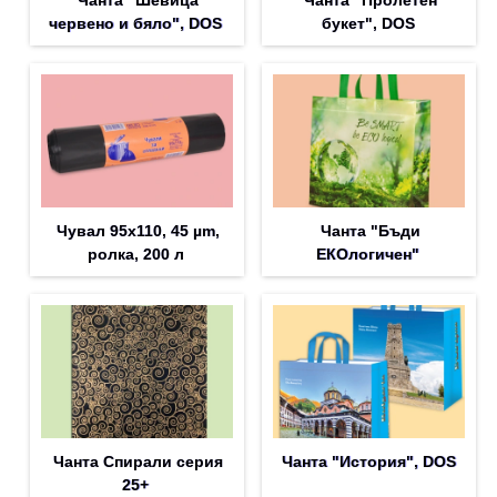
Чанта "Шевица
Чанта "Пролетен
червено и бяло", DOS
букет", DOS
Чувал 95х110, 45 µm,
Чанта "Бъди
ролка, 200 л
ЕКОлогичен"
Чанта Спирали серия
Чанта "История", DOS
25+