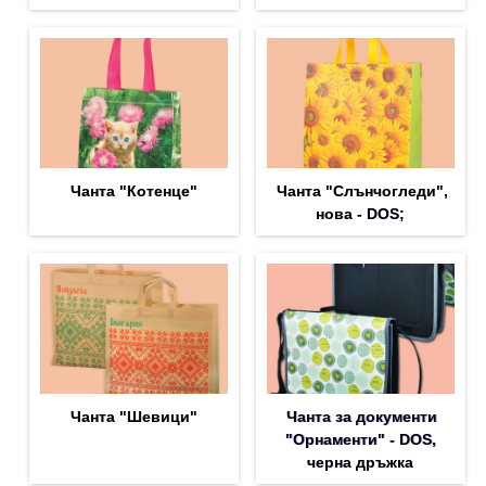
Чанта "Котенце"
Чанта "Слънчогледи",
нова - DOS;
Чанта "Шевици"
Чанта за документи
"Орнаменти" - DOS,
черна дръжка