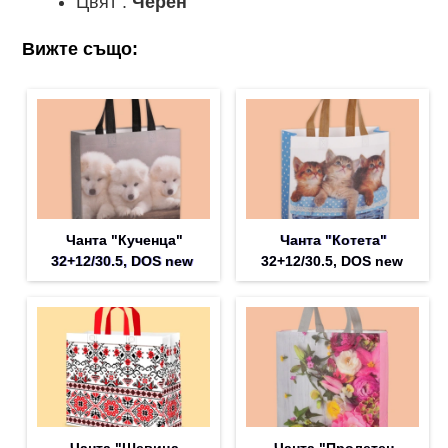
Цвят :
Черен
Вижте също:
Чанта "Кученца"
Чанта "Котета"
32+12/30.5, DOS new
32+12/30.5, DOS new