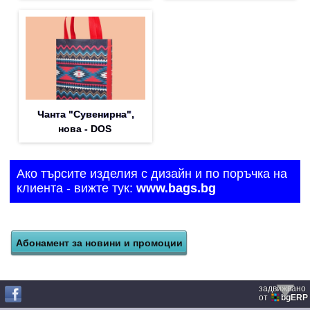
Чанта "Сувенирна",
нова - DOS
Ако търсите изделия с дизайн и по поръчка на
клиента - вижте тук:
www.bags.bg
задвижвано
от
bgERP