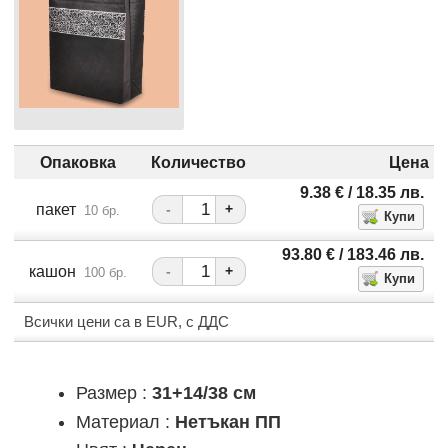
Опаковка
Количество
Цена
9.38
€
/ 18.35
лв.
пакет
-
+
10 бр.
93.80
€
/ 183.46
лв.
кашон
-
+
100 бр.
Всички цени са в EUR, с ДДС
Размер :
31+14/38 см
Материал :
Нетъкан ПП