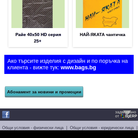
Райе 40х50 HD серия
НАЙ-ЯКАТА чантичка
25+
Ако търсите изделия с дизайн и по поръчка на
клиента - вижте тук:
www.bags.bg
задвижвано
от
bgERP
Общи условия - физически лица
|
Общи условия - юридически лица
|
Лични данни
|
Бисквитки
|
Спорове