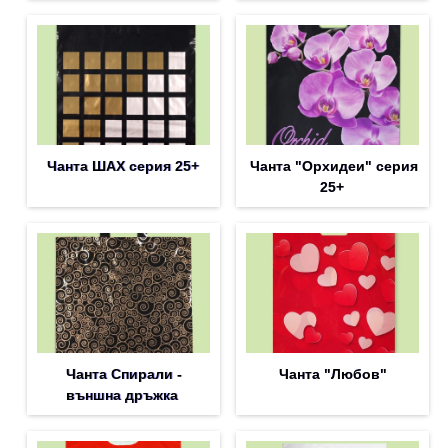
Чанта ШАХ серия 25+
Чанта "Орхидеи" серия
25+
Чанта Спирали -
Чанта "Любов"
външна дръжка