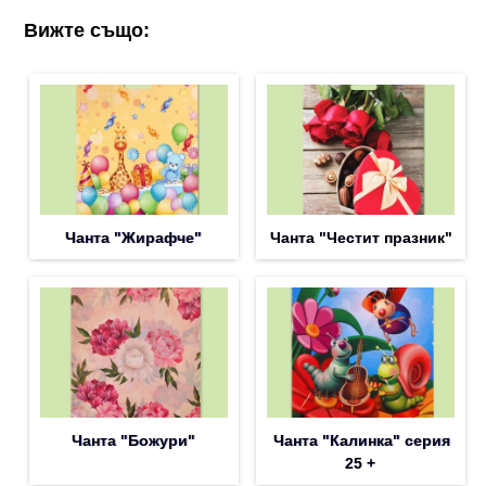
Вижте също:
Чанта "Жирафче"
Чанта "Честит празник"
Чанта "Божури"
Чанта "Калинка" серия
25 +