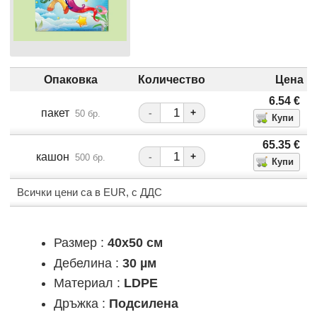
Опаковка
Количество
Цена
6.54
€
пакет
-
+
50 бр.
65.35
€
кашон
-
+
500 бр.
Всички цени са в EUR, с ДДС
Размер :
40x50 см
Дебелина :
30 µм
Материал :
LDPE
Дръжка :
Подсилена