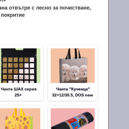
на отвътре с лесно за почистване,
 покритие
Чанта ШАХ серия
Чанта "Кученца"
25+
32+12/30.5, DOS new