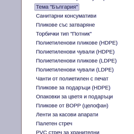
Тема "България"
Санитарни консумативи
Пликове със затваряне
Торбички тип "Потник"
Полиетиленови пликове (HDPE)
Полиетиленови чували (HDPE)
Полиетиленови пликове (LDPE)
Полиетиленови чували (LDPE)
Чанти от полиетилен с печат
Пликове за подаръци (HDPE)
Опаковки за цветя и подаръци
Пликове от BOPP (целофан)
Ленти за касови апарати
Палетен стреч
PVC стреч за хранителни