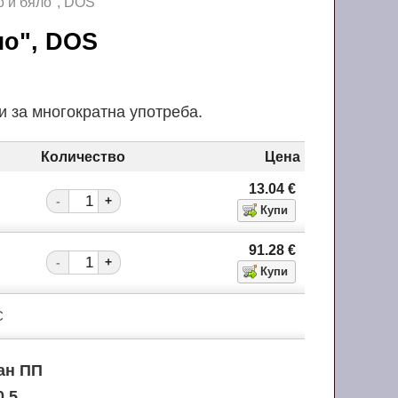
 и бяло", DOS
яло", DOS
и за многократна употреба.
Количество
Цена
13.04
€
-
+
91.28
€
-
+
С
ан ПП
0,5