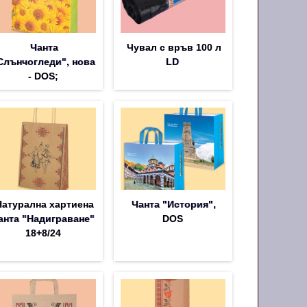
Чанта
Чувал с връв 100 л
Слънчогледи", нова
LD
- DOS;
Натурална хартиена
Чанта "История",
анта "Надиграване"
DOS
18+8/24