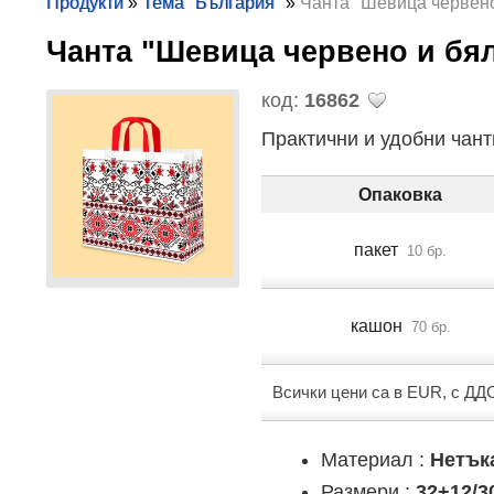
Продукти
»
Тема "България"
»
Чанта "Шевица червено
Чанта "Шевица червено и б
код:
16862
Практични и удобни чант
Опаковка
пакет
10 бр.
кашон
70 бр.
Всички цени са в EUR, с ДД
Материал :
Нетък
Размери :
32+12/3