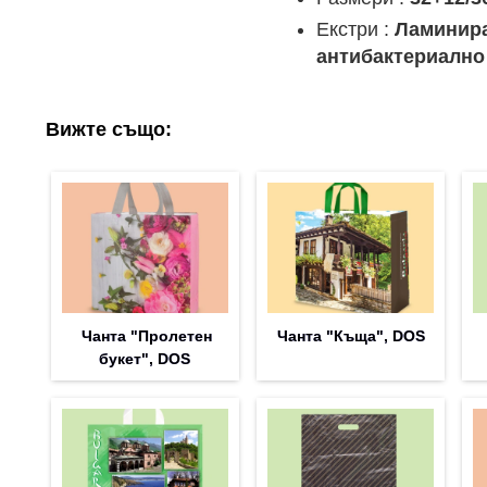
Екстри :
Ламинира
антибактериално
Вижте също:
Чанта "Пролетен
Чанта "Къща", DOS
букет", DOS