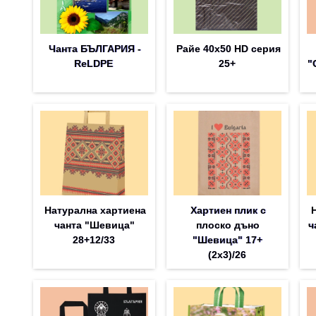
Чанта БЪЛГАРИЯ -
Райе 40х50 HD серия
ReLDPE
25+
"
Натурална хартиена
Хартиен плик с
чанта "Шевица"
плоско дъно
ч
28+12/33
"Шевица" 17+
(2х3)/26