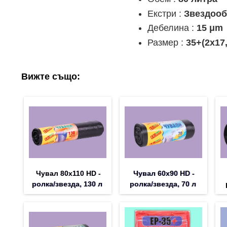
Екстри :
Звездооб
Дебелина :
15 μm
Размер :
35+(2х17,
Вижте също:
Чувал 80х110 HD -
Чувал 60х90 HD -
ролка/звезда, 130 л
ролка/звезда, 70 л