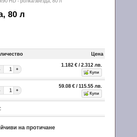
х90 HD - ролка/звезда, 80 л
а, 80 л
личество
Цена
1.182
€
/ 2.312
лв.
-
+
59.08
€
/ 115.55
лв.
-
+
С
ойчиви на протичане