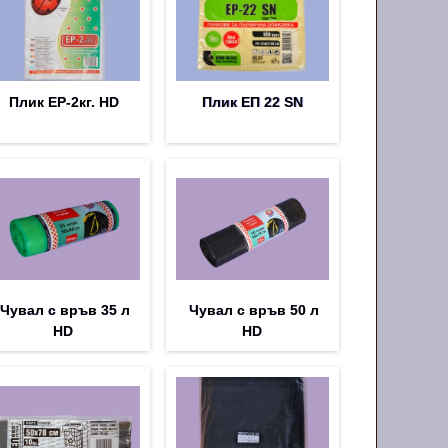
Плик EP-2кг. HD
Плик EП 22 SN
Чувал с връв 35 л
Чувал с връв 50 л
HD
HD