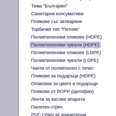
Тема "България"
Санитарни консумативи
Пликове със затваряне
Торбички тип "Потник"
Полиетиленови пликове (HDPE)
Полиетиленови чували (HDPE)
Полиетиленови пликове (LDPE)
Полиетиленови чували (LDPE)
Чанти от полиетилен с печат
Пликове за подаръци (HDPE)
Опаковки за цветя и подаръци
Пликове от BOPP (целофан)
Ленти за касови апарати
Палетен стреч
PVC стреч за хранителни