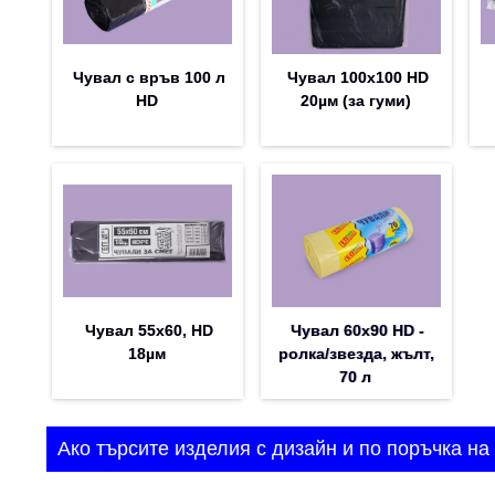
Чувал с връв 100 л
Чувал 100x100 HD
HD
20µм (за гуми)
Чувал 55х60, HD
Чувал 60х90 HD -
18µм
ролка/звезда, жълт,
70 л
Ако търсите изделия с дизайн и по поръчка на 