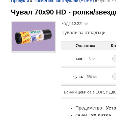
Продукти
»
Полиетиленови чували (HDPE)
»
Чувал 70
Чувал 70х90 HD - ролка/звезд
код:
1322
Чували за отпадъци
Опаковка
Ко
пакет
15 бр.
чувал
750 бр.
Всички цени са в EUR, с ДД
Предимство :
Уст
Обем :
80 литра