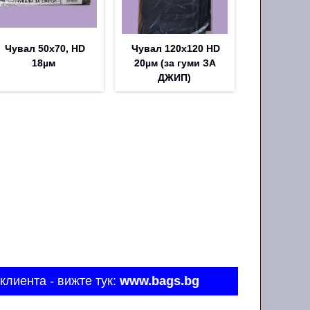
Чувал 50х70, HD
Чувал 120x120 HD
18µм
20µм (за гуми ЗА
ДЖИП)
клиента - вижте тук:
www.bags.bg