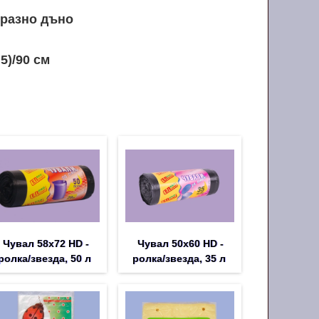
разно дъно
5)/90 cм
Чувал 58х72 HD -
Чувал 50х60 HD -
ролка/звезда, 50 л
ролка/звезда, 35 л