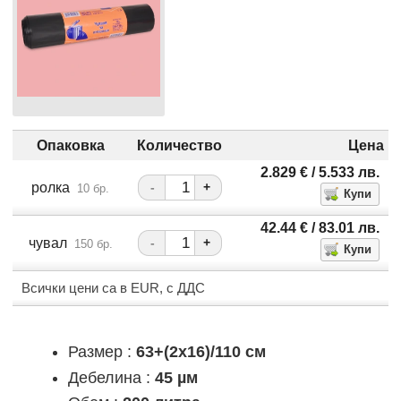
Опаковка
Количество
Цена
2.829
€
/ 5.533
лв.
ролка
-
+
10 бр.
42.44
€
/ 83.01
лв.
чувал
-
+
150 бр.
Всички цени са в EUR, с ДДС
Размер :
63+(2x16)/110 см
Дебелина :
45 µм