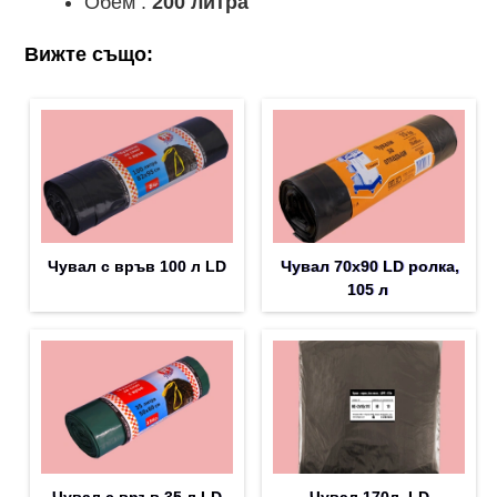
Обем :
200 литра
Вижте също:
Чувал с връв 100 л LD
Чувал 70х90 LD ролка,
105 л