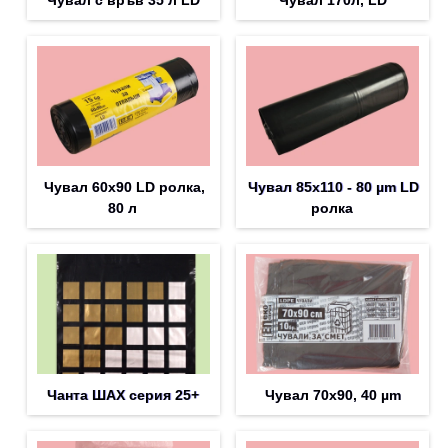
Чувал с връв 35 л LD
Чувал 170л, LD
Чувал 60х90 LD ролка,
Чувал 85х110 - 80 µm LD
80 л
ролка
Чанта ШАХ серия 25+
Чувал 70х90, 40 µm