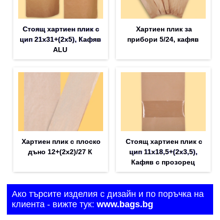
Стоящ хартиен плик с
Хартиен плик за
цип 21х31+(2х5), Кафяв
прибори 5/24, кафяв
ALU
Хартиен плик с плоско
Стоящ хартиен плик с
дъно 12+(2х2)/27 К
цип 11х18,5+(2х3,5),
Кафяв с прозорец
Ако търсите изделия с дизайн и по поръчка на
клиента - вижте тук:
www.bags.bg