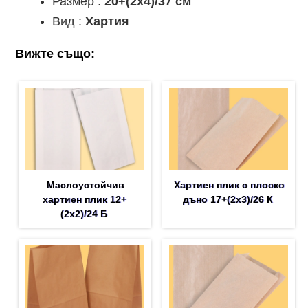
Размер :
20+(2х4)/37 см
Вид :
Хартия
Вижте също:
Маслоустойчив
Хартиен плик с плоско
хартиен плик 12+
дъно 17+(2х3)/26 К
(2х2)/24 Б