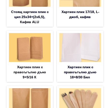
Стоящ хартиен плик с
Хартиен плик 17/18, L-
цип 25х34+(2х6,5),
джоб, кафяв
Кафяв ALU
Хартиен плик с
Хартиен плик с
правоъгълно дъно
правоъгълно дъно
9+5/16 К
18+8/30 Бял