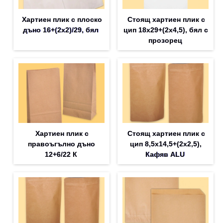
Хартиен плик с плоско
Стоящ хартиен плик с
дъно 16+(2х2)/29, бял
цип 18х29+(2х4,5), бял с
прозорец
Хартиен плик с
Стоящ хартиен плик с
правоъгълно дъно
цип 8,5х14,5+(2х2,5),
12+6/22 К
Кафяв ALU