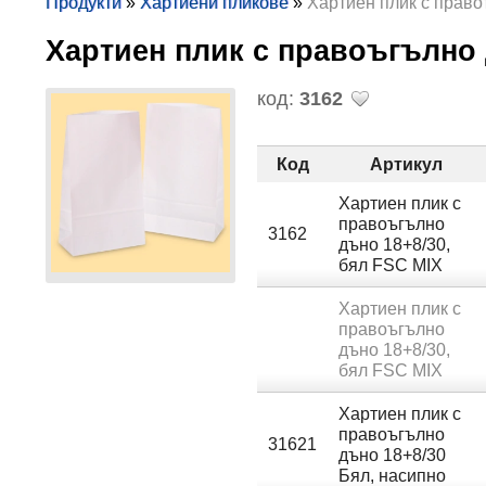
Продукти
»
Хартиени пликове
»
Хартиен плик с право
Хартиен плик с правоъгълно
код:
3162
Код
Артикул
Хартиен плик с
правоъгълно
3162
дъно 18+8/30,
бял FSC MIX
Хартиен плик с
правоъгълно
дъно 18+8/30,
бял FSC MIX
Хартиен плик с
правоъгълно
31621
дъно 18+8/30
Бял, насипно