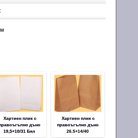
С
см
Хартиен плик с
Хартиен плик с
правоъгълно дъно
правоъгълно дъно
19,5+10/31 Бял
26.5+14/40