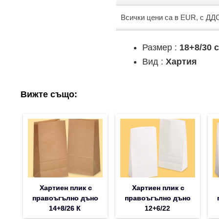
Всички цени са в EUR, с ДД
Размер :
18+8/30 
Вид :
Хартия
Вижте също:
Хартиен плик с
Хартиен плик с
правоъгълно дъно
правоъгълно дъно
14+8/26 К
12+6/22