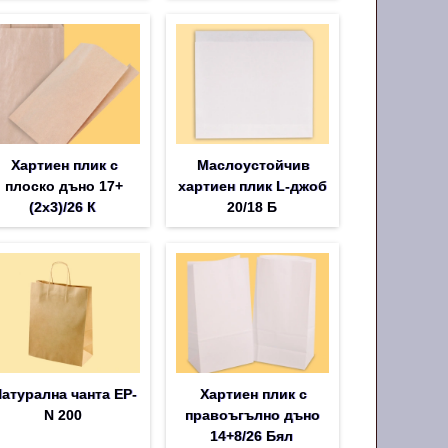
Хартиен плик с
Маслоустойчив
плоско дъно 17+
хартиен плик L-джоб
(2х3)/26 К
20/18 Б
атурална чанта EP-
Хартиен плик с
N 200
правоъгълно дъно
14+8/26 Бял