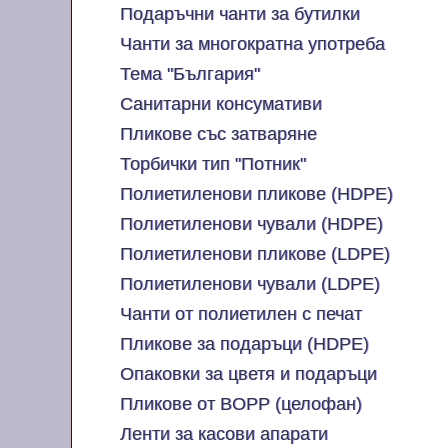
Подаръчни чанти за бутилки
Чанти за многократна употреба
Тема "България"
Санитарни консумативи
Пликове със затваряне
Торбички тип "Потник"
Полиетиленови пликове (HDPE)
Полиетиленови чували (HDPE)
Полиетиленови пликове (LDPE)
Полиетиленови чували (LDPE)
Чанти от полиетилен с печат
Пликове за подаръци (HDPE)
Опаковки за цветя и подаръци
Пликове от BOPP (целофан)
Ленти за касови апарати