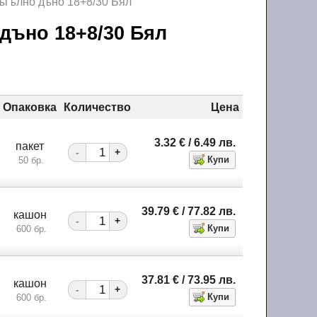
ъгълно дъно 18+8/30 Бял
 дъно 18+8/30 Бял
Опаковка
Количество
Цена
3.32
€
/ 6.49
лв.
пакет
-
+
50 бр.
39.79
€
/ 77.82
лв.
кашон
-
+
600 бр.
37.81
€
/ 73.95
лв.
кашон
-
+
600 бр.