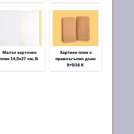
Малък картонен
Хартиен плик с
плик 14,5х27 см, Б
правоъгълно дъно
9+5/16 К