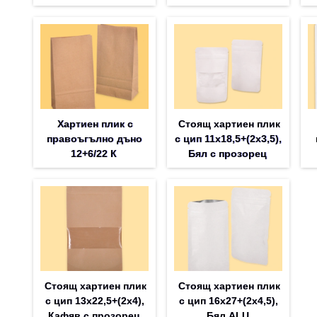
Хартиен плик с
Стоящ хартиен плик
правоъгълно дъно
с цип 11х18,5+(2х3,5),
12+6/22 К
Бял с прозорец
Стоящ хартиен плик
Стоящ хартиен плик
с цип 13х22,5+(2х4),
с цип 16х27+(2х4,5),
Кафяв с прозорец
Бял ALU