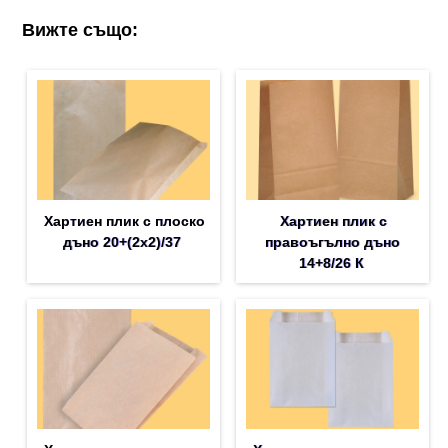
Вижте също:
Хартиен плик с плоско
Хартиен плик с
дъно 20+(2х2)/37
правоъгълно дъно
14+8/26 К