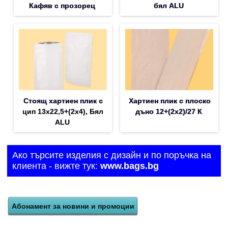
Кафяв с прозорец
бял ALU
Стоящ хартиен плик с
Хартиен плик с плоско
цип 13х22,5+(2х4), Бял
дъно 12+(2х2)/27 К
ALU
Ако търсите изделия с дизайн и по поръчка на
клиента - вижте тук:
www.bags.bg