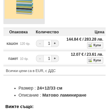
Опаковка
Количество
Цена
144.84
€
/ 283.28
лв.
кашон
-
+
120 бр.
12.07
€
/ 23.61
лв.
пакет
-
+
10 бр.
Всички цени са в EUR, с ДДС
Размер :
24+12/33 см
Описание :
Матово ламиниране
Вижте също: