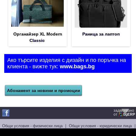
Органайзер XL Modern
Раница за лаптоп
Classic
Ако търсите изделия с дизайн и по поръчка на
клиента - вижте тук:
www.bags.bg
задвижвано
от
bgERP
Общи условия - физически лица
|
Общи условия - юридически лица
|
Лични данни
|
Бисквитки
|
Спорове