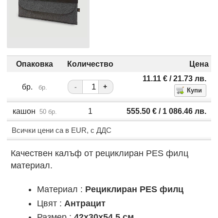
Опаковка
Количество
Цена
11.11
€
/ 21.73
лв.
бр.
-
+
бр.
кашон
1
555.50
€
/ 1 086.46
лв.
50 бр.
Всички цени са в EUR, с ДДС
Качествен калъф от рециклиран PES филц
материал.
Материал :
Рециклиран PES филц
Цвят :
Антрацит
Размер :
42x30х54,5 cм