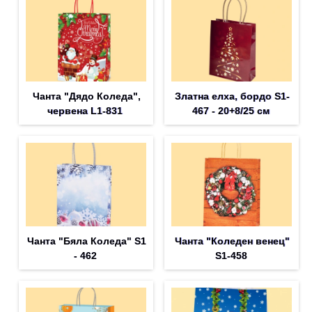
Чанта "Дядо Коледа",
Златна елха, бордо S1-
червена L1-831
467 - 20+8/25 см
Чанта "Бяла Коледа" S1
Чанта "Коледен венец"
- 462
S1-458