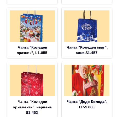
Чанта "Коледен
Чанта "Коледен сняг",
празник", L1-855
синя S1-457
Чанта "Коледни
Чанта "Дядо Коледа",
орнаменти", червена
EP-S 800
S1-452