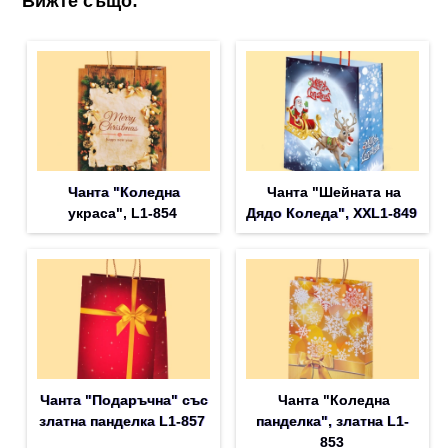
Вижте също:
Чанта "Коледна
Чанта "Шейната на
украса", L1-854
Дядо Коледа", XXL1-849
Чанта "Подаръчна" със
Чанта "Коледна
златна панделка L1-857
панделка", златна L1-
853