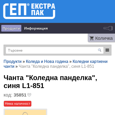
Продукти
Информация
Количка
Продукти
»
Коледа и Нова година
»
Коледни хартиени
чанти
»
Чанта "Коледна панделка", синя L1-851
Чанта "Коледна панделка",
синя L1-851
код:
35851
Няма наличност