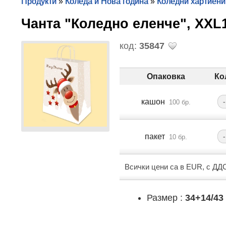
Продукти
»
Коледа и Нова година
»
Коледни хартиени
Чанта "Коледно еленче", XX
код:
35847
Опаковка
Ко
кашон
-
100 бр.
пакет
-
10 бр.
Всички цени са в EUR, с ДД
Размер :
34+14/43