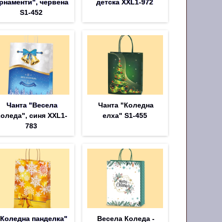
рнаменти", червена
детска XXL1-972
S1-452
Чанта "Весела
Чанта "Коледна
оледа", синя XXL1-
елха" S1-455
783
"Коледна панделка"
Весела Коледа -