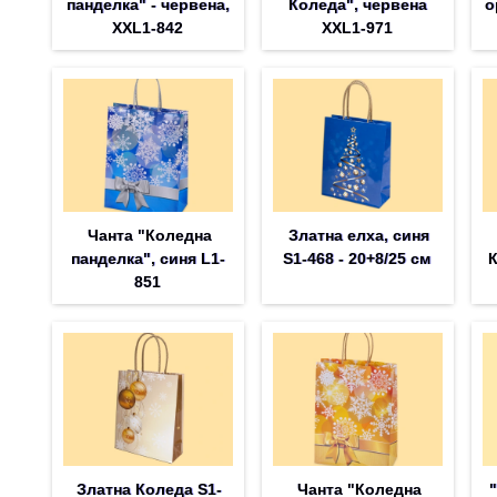
панделка" - червена,
Коледа", червена
о
XXL1-842
XXL1-971
Чанта "Коледна
Златна елха, синя
панделка", синя L1-
S1-468 - 20+8/25 см
К
851
Златна Коледа S1-
Чанта "Коледна