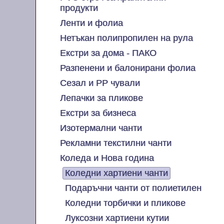
продукти
Ленти и фолиа
Нетъкан полипропилен на рула
Екстри за дома - ПАКО
Разпенени и балонирани фолиа
Сезал и PP чували
Лепачки за пликове
Екстри за бизнеса
Изотермални чанти
Рекламни текстилни чанти
Коледа и Нова година
Коледни хартиени чанти
Подаръчни чанти от полиетилен
Коледни торбички и пликове
Луксозни хартиени кутии