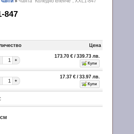
 чанти
»
Чанта "Коледно еленче", XXL1-847
L1-847
личество
Цена
173.70
€
/ 339.73
лв.
+
17.37
€
/ 33.97
лв.
+
С
 см