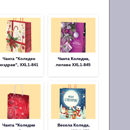
Чанта "Коледен
Чанта Коледна,
поздрав", XXL1-841
лилава XXL1-845
Чанта "Коледни
Весела Коледа,