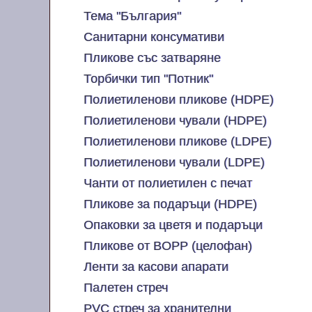
Тема "България"
Санитарни консумативи
Пликове със затваряне
Торбички тип "Потник"
Полиетиленови пликове (HDPE)
Полиетиленови чували (HDPE)
Полиетиленови пликове (LDPE)
Полиетиленови чували (LDPE)
Чанти от полиетилен с печат
Пликове за подаръци (HDPE)
Опаковки за цветя и подаръци
Пликове от BOPP (целофан)
Ленти за касови апарати
Палетен стреч
PVC стреч за хранителни