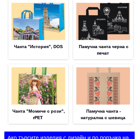
Чанта "История", DOS
Памучна чанта черна с
печат
Чанта "Момиче с рози",
Памучна чанта -
rPET
натурална с шевица
Ако търсите изделия с дизайн и по поръчка на