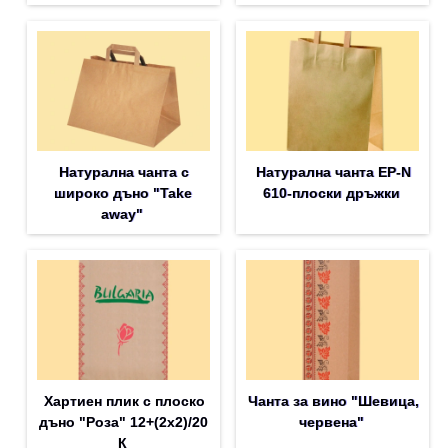
Натурална чанта с
Натурална чанта EP-N
широко дъно "Take
610-плоски дръжки
away"
Хартиен плик с плоско
Чанта за вино "Шевица,
дъно "Роза" 12+(2х2)/20
червена"
К