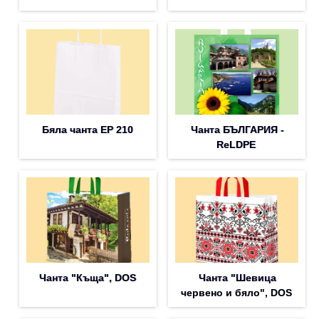
Бяла чанта EP 210
Чанта БЪЛГАРИЯ -
ReLDPE
Чанта "Къща", DOS
Чанта "Шевица
червено и бяло", DOS