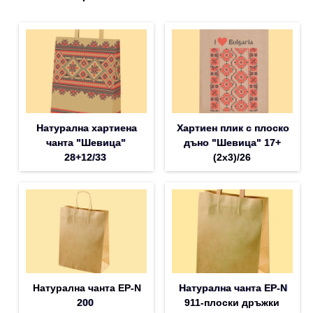
Натурална хартиена
Хартиен плик с плоско
чанта "Шевица"
дъно "Шевица" 17+
28+12/33
(2х3)/26
Натурална чанта EP-N
Натурална чанта EP-N
200
911-плоски дръжки