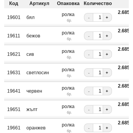
Код
Артикул
Опаковка
Количество
2.685
ролка
19601
бял
-
+
бр.
2.685
ролка
19611
бежов
-
+
бр.
2.685
ролка
19621
сив
-
+
бр.
2.685
ролка
19631
светлосин
-
+
бр.
2.685
ролка
19641
червен
-
+
бр.
2.685
ролка
19651
жълт
-
+
бр.
2.685
ролка
19661
оранжев
-
+
бр.