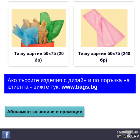
Тишу хартия 50х75 (20
Тишу хартия 50х75 (240
бр)
бр)
Ако търсите изделия с дизайн и по поръчка на
клиента - вижте тук:
www.bags.bg
задвижвано
от
bgERP