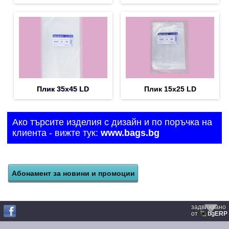
Плик 35х45 LD
Плик 15х25 LD
Ако търсите изделия с дизайн и по поръчка на
клиента - вижте тук:
www.bags.bg
задвижвано
от
bgERP