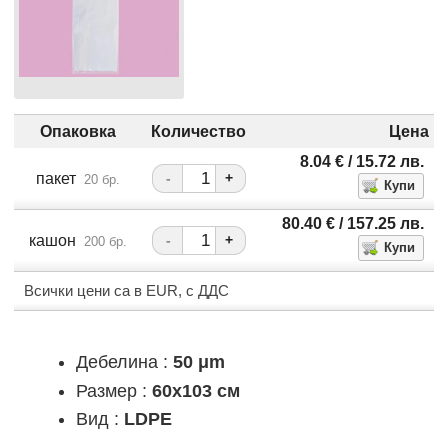
Опаковка
Количество
Цена
8.04
€
/ 15.72
лв.
пакет
-
+
20 бр.
80.40
€
/ 157.25
лв.
кашон
-
+
200 бр.
Всички цени са в EUR, с ДДС
Дебелина :
50 μm
Размер :
60x103 см
Вид :
LDPE