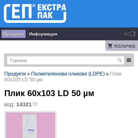
Продукти
Информация
Количка
Продукти
»
Полиетиленови пликове (LDPE)
»
Плик
60х103 LD 50 µм
Плик 60х103 LD 50 µм
код:
14321