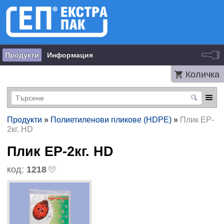
Продукти
Информация
Количка
Продукти
»
Полиетиленови пликове (HDPE)
»
Плик EP-
2кг. HD
Плик EP-2кг. HD
код:
1218