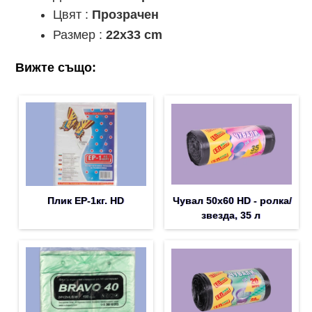
Цвят :
Прозрачен
Размер :
22x33 cm
Вижте също:
Плик EP-1кг. HD
Чувал 50х60 HD - ролка/
звезда, 35 л