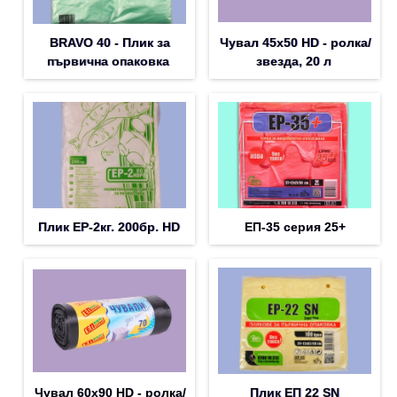
BRAVO 40 - Плик за
Чувал 45х50 HD - ролка/
първична опаковка
звезда, 20 л
Плик EP-2кг. 200бр. HD
ЕП-35 серия 25+
Чувал 60х90 HD - ролка/
Плик EП 22 SN