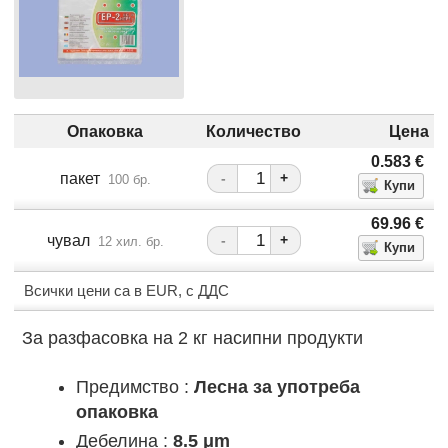
Опаковка
Количество
Цена
0.583
€
пакет
-
+
100 бр.
69.96
€
чувал
-
+
12 хил. бр.
Всички цени са в EUR, с ДДС
За разфасовка на 2 кг насипни продукти
Предимство :
Лесна за употреба
опаковка
Дебелина :
8.5 μm