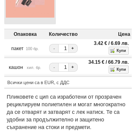
Опаковка
Количество
Цена
3.42
€
/ 6.69
лв.
пакет
-
+
100 бр.
34.15
€
/ 66.79
лв.
кашон
-
+
хил. бр.
Всички цени са в EUR, с ДДС
Пликовете с цип са изработени от прозрачен
рециклируем полиетилен и могат многократно
да се отварят и затварят с лек натиск. Те са
удобни за продължително и защитено
съхранение на стоки и предмети.