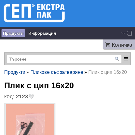
Продукти
Информация
Количка
Продукти
»
Пликове със затваряне
»
Плик с цип 16х20
Плик с цип 16х20
код:
2123