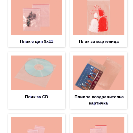
Плик с цип 9х11
Плик за мартеница
Плик за CD
Плик за поздравителна
картичка