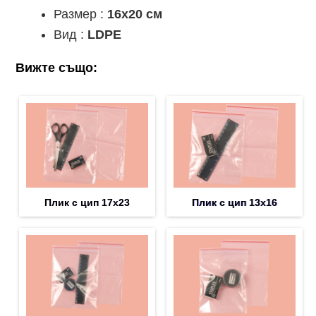
Размер :
16x20 см
Вид :
LDPE
Вижте също:
Плик с цип 17х23
Плик с цип 13х16