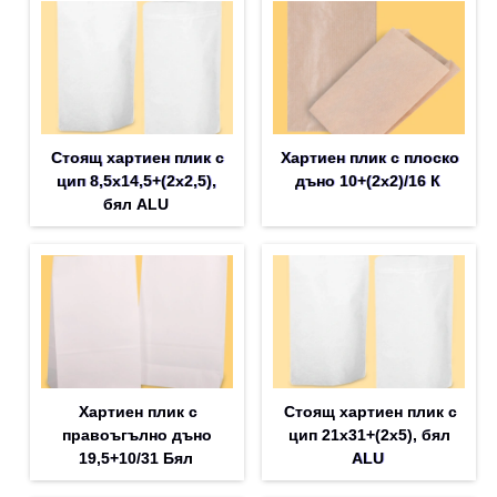
Стоящ хартиен плик с
Хартиен плик с плоско
цип 8,5х14,5+(2х2,5),
дъно 10+(2х2)/16 К
бял ALU
Хартиен плик с
Стоящ хартиен плик с
правоъгълно дъно
цип 21х31+(2х5), бял
19,5+10/31 Бял
ALU