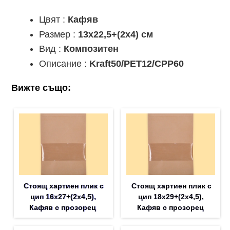
Цвят :
Кафяв
Размер :
13х22,5+(2х4) см
Вид :
Композитен
Описание :
Kraft50/PET12/CPP60
Вижте също:
Стоящ хартиен плик с
Стоящ хартиен плик с
цип 16х27+(2х4,5),
цип 18х29+(2х4,5),
Кафяв с прозорец
Кафяв с прозорец