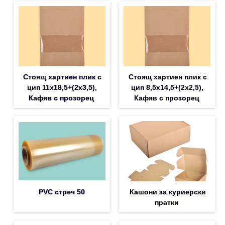
Стоящ хартиен плик с
Стоящ хартиен плик с
цип 11х18,5+(2х3,5),
цип 8,5х14,5+(2х2,5),
Кафяв с прозорец
Кафяв с прозорец
PVC стреч 50
Кашони за куриерски
пратки