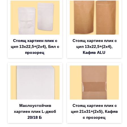
Стоящ хартиен плик с
Стоящ хартиен плик с
цип 13х22,5+(2х4), Бял с
цип 13х22,5+(2х4),
прозорец
Кафяв ALU
Маслоустойчив
Стоящ хартиен плик с
хартиен плик L-джоб
цип 21х31+(2х5), Кафяв
20/18 Б
с прозорец