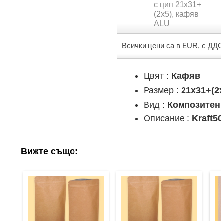
с цип 21х31+
(2х5), кафяв
ALU
Всички цени са в EUR, с ДД
Цвят :
Кафяв
Размер :
21х31+(2
Вид :
Композитен
Описание :
Kraft5
Вижте също: