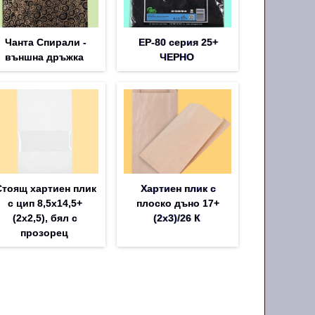
Чанта Спирали -
EP-80 серия 25+
външна дръжка
ЧЕРНО
Стоящ хартиен плик
Хартиен плик с
с цип 8,5х14,5+
плоско дъно 17+
(2х2,5), бял с
(2х3)/26 К
прозорец