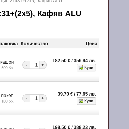
 цип 21х31+(2х5), Кафяв ALU
х31+(2х5), Кафяв ALU
паковка
Количество
Цена
182.50
€
/ 356.94
лв.
кашон
-
+
500 бр.
39.70
€
/ 77.65
лв.
пакет
-
+
100 бр.
198.50
€
/ 388.23
лв.
кашон