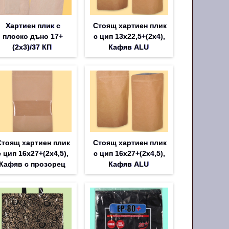
Хартиен плик с
Стоящ хартиен плик
плоско дъно 17+
с цип 13х22,5+(2х4),
(2х3)/37 КП
Кафяв ALU
Стоящ хартиен плик
Стоящ хартиен плик
с цип 16х27+(2х4,5),
с цип 16х27+(2х4,5),
Кафяв с прозорец
Кафяв ALU