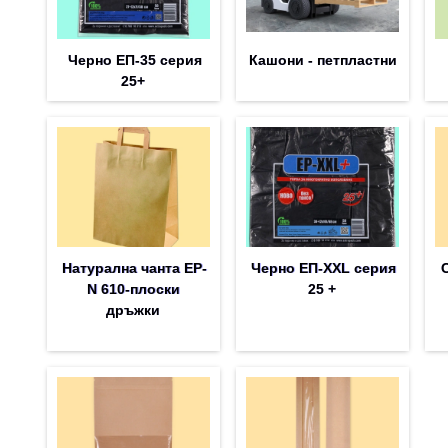
Черно ЕП-35 серия
Кашони - петпластни
25+
Натурална чанта EP-
Черно ЕП-XXL серия
N 610-плоски
25 +
дръжки