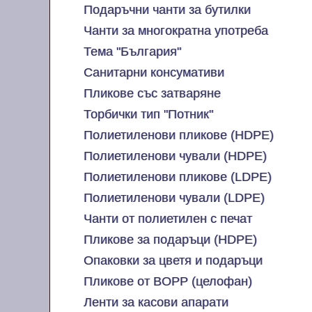
Подаръчни чанти за бутилки
Чанти за многократна употреба
Тема "България"
Санитарни консумативи
Пликове със затваряне
Торбички тип "Потник"
Полиетиленови пликове (HDPE)
Полиетиленови чували (HDPE)
Полиетиленови пликове (LDPE)
Полиетиленови чували (LDPE)
Чанти от полиетилен с печат
Пликове за подаръци (HDPE)
Опаковки за цветя и подаръци
Пликове от BOPP (целофан)
Ленти за касови апарати