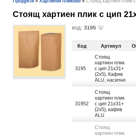
Продукти
»
Хартиени пликове
»
Стоящ хартиен плик с
Стоящ хартиен плик с цип 21
код:
3195
Код
Артикул
О
Стоящ
хартиен плик
3195
с цип 21х31+
(2х5), Кафяв
ALU, насипно
Стоящ
хартиен плик
31952
с цип 21х31+
(2х5), кафяв
ALU
Стоящ
хартиен плик