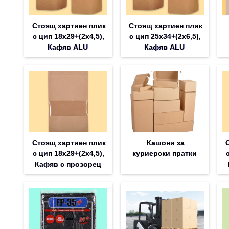
Стоящ хартиен плик
Стоящ хартиен плик
с цип 18х29+(2х4,5),
с цип 25х34+(2х6,5),
Кафяв ALU
Кафяв ALU
Стоящ хартиен плик
Кашони за
с цип 18х29+(2х4,5),
куриерски пратки
Кафяв с прозорец