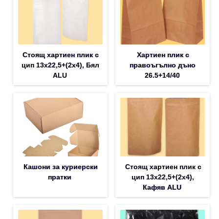
Стоящ хартиен плик с
Хартиен плик с
цип 13х22,5+(2х4), Бял
правоъгълно дъно
ALU
26.5+14/40
Кашони за куриерски
Стоящ хартиен плик с
пратки
цип 13х22,5+(2х4),
Кафяв ALU