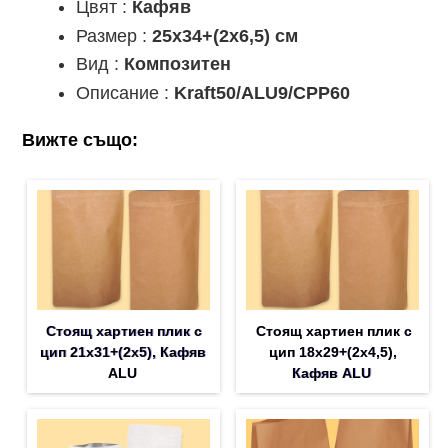
Цвят :
Кафяв
Размер :
25х34+(2х6,5) см
Вид :
Композитен
Описание :
Kraft50/ALU9/CPP60
Вижте също:
Стоящ хартиен плик с
Стоящ хартиен плик с
цип 21х31+(2х5), Кафяв
цип 18х29+(2х4,5),
ALU
Кафяв ALU