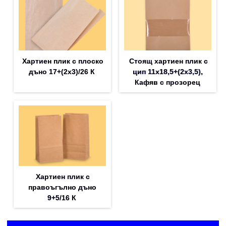
Хартиен плик с плоско
Стоящ хартиен плик с
дъно 17+(2х3)/26 К
цип 11х18,5+(2х3,5),
Кафяв с прозорец
Хартиен плик с
правоъгълно дъно
9+5/16 К