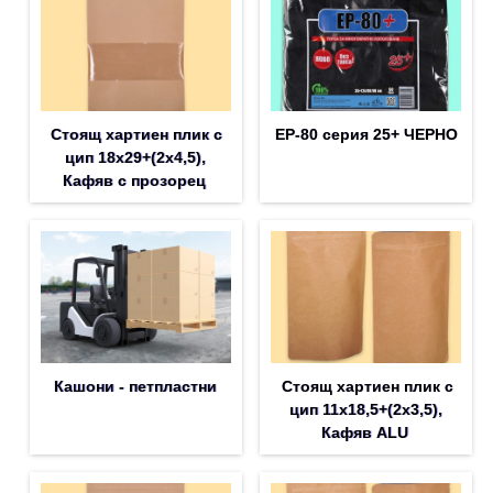
Стоящ хартиен плик с
EP-80 серия 25+ ЧЕРНО
цип 18х29+(2х4,5),
Кафяв с прозорец
Кашони - петпластни
Стоящ хартиен плик с
цип 11х18,5+(2х3,5),
Кафяв ALU