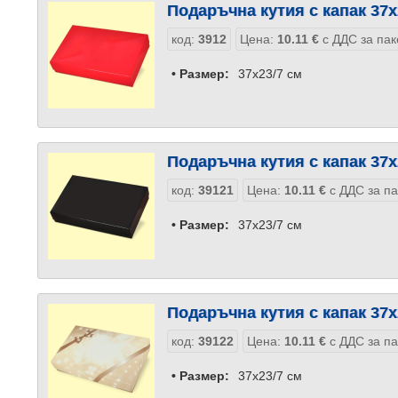
Подаръчна кутия с капак 37x
код:
3912
Цена:
10.11
€
с ДДС за пак
• Размер:
37x23/7 см
Подаръчна кутия с капак 37x
код:
39121
Цена:
10.11
€
с ДДС за па
• Размер:
37x23/7 см
Подаръчна кутия с капак 37x
код:
39122
Цена:
10.11
€
с ДДС за па
• Размер:
37x23/7 см