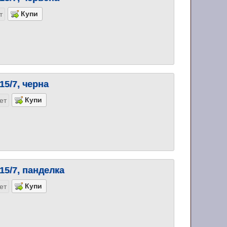
т
15/7, черна
ет
15/7, панделка
ет