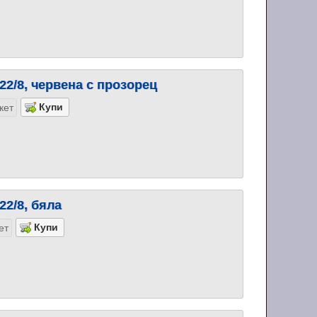
22/8, червена с прозорец
кет
22/8, бяла
ет