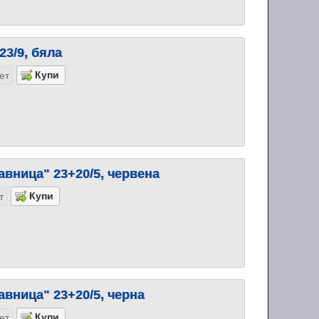
23/9, бяла
ет
авница" 23+20/5, червена
т
авница" 23+20/5, черна
ет