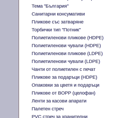
Тема "България"
Санитарни консумативи
Пликове със затваряне
Торбички тип "Потник"
Полиетиленови пликове (HDPE)
Полиетиленови чували (HDPE)
Полиетиленови пликове (LDPE)
Полиетиленови чували (LDPE)
Чанти от полиетилен с печат
Пликове за подаръци (HDPE)
Опаковки за цветя и подаръци
Пликове от BOPP (целофан)
Ленти за касови апарати
Палетен стреч
PVC стреч за хранителни