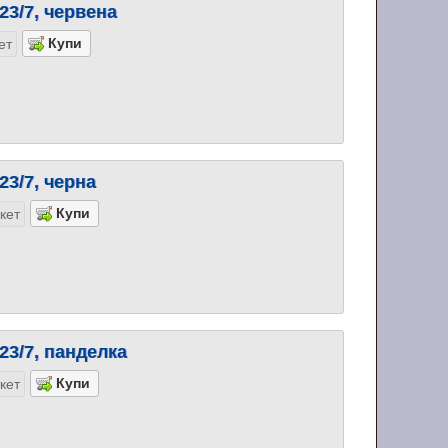
23/7, червена
ет
23/7, черна
кет
23/7, панделка
кет