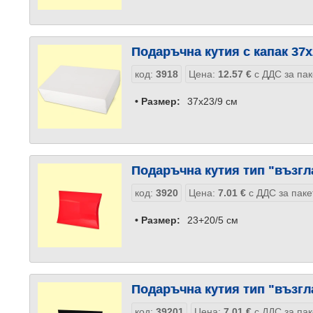
Подаръчна кутия с капак 37x
код:
3918
Цена:
12.57
€
с ДДС за пак
• Размер:
37x23/9 см
Подаръчна кутия тип "възгл
код:
3920
Цена:
7.01
€
с ДДС за паке
• Размер:
23+20/5 см
Подаръчна кутия тип "възгл
код:
39201
Цена:
7.01
€
с ДДС за пак