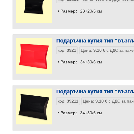
• Размер:
23+20/5 см
Подаръчна кутия тип "възгл
код:
3921
Цена:
9.10
€
с ДДС за паке
• Размер:
34+30/6 см
Подаръчна кутия тип "възгл
код:
39211
Цена:
9.10
€
с ДДС за пак
• Размер:
34+30/6 см