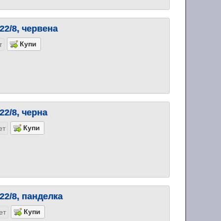
22/8, червена
т
22/8, черна
ет
22/8, панделка
ет