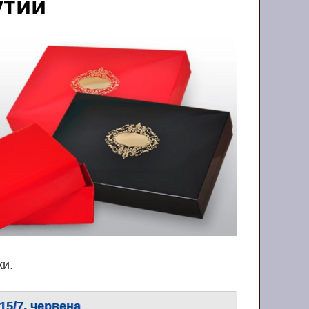
утии
ки.
15/7, червена