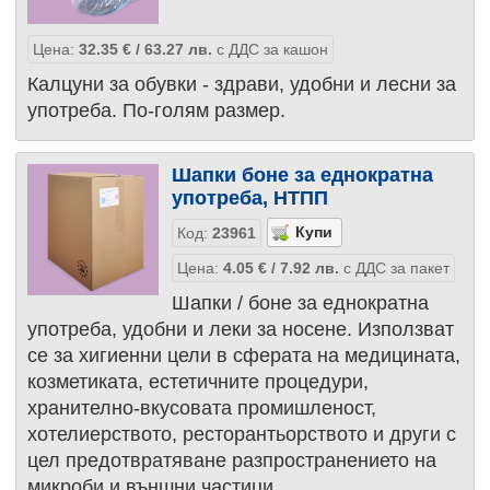
Цена:
32.35
€
/ 63.27
лв.
с ДДС за кашон
Калцуни за обувки - здрави, удобни и лесни за
употреба. По-голям размер.
Шапки боне за еднократна
употреба, НТПП
Код:
23961
Цена:
4.05
€
/ 7.92
лв.
с ДДС за пакет
Шапки / боне за еднократна
употреба, удобни и леки за носене. Използват
се за хигиенни цели в сферата на медицината,
козметиката, естетичните процедури,
хранително-вкусовата промишленост,
хотелиерството, ресторантьорството и други с
цел предотвратяване разпространението на
микроби и външни частици.