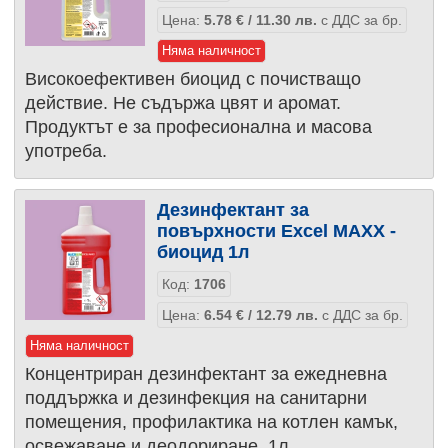
Цена:
5.78
€
/ 11.30
лв.
с ДДС за бр.
Няма наличност
Високоефективен биоцид с почистващо
действие. Не съдържа цвят и аромат.
Продуктът е за професионална и масова
употреба.
Дезинфектант за
повърхности Excel MAXX -
биоцид 1л
Код:
1706
Цена:
6.54
€
/ 12.79
лв.
с ДДС за бр.
Няма наличност
Концентриран дезинфектант за ежедневна
поддържка и дезинфекция на санитарни
помещения, профилактика на котлен камък,
освежаване и деодориране. 1л.