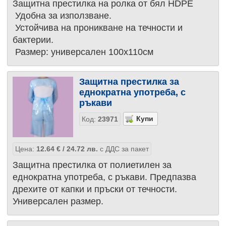
Защитнa престилкa на ролка от бял HDPE
Удобна за използване.
Устойчива на проникване на течности и
бактерии.
Размер: универсален 100х110см
Защитна престилка за
еднократна употреба, с
ръкави
Код:
23971
Цена:
12.64
€
/ 24.72
лв.
с ДДС за пакет
Защитна престилка от полиетилен за
еднократна употреба, с ръкави. Предпазва
дрехите от капки и пръски от течности.
Универсален размер.