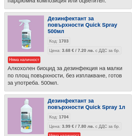
парфюмна композиция или оцветител.
Дезинфектант за
повърхности Quick Spray
500мл
Код:
1703
Цена:
3.68
€
/ 7.20
лв.
с ДДС за бр.
Няма наличност
Алкохолен биоцид за дезинфекция на малки
по площ повърхности, без изплакване, готов
за употреба. 500мл.
Дезинфектант за
повърхности Quick Spray 1л
Код:
1704
Цена:
3.99
€
/ 7.80
лв.
с ДДС за бр.
Няма наличност