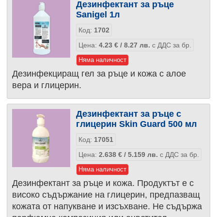
Дезинфектант за ръце
Sanigel 1л
Код:
1702
Цена:
4.23
€
/ 8.27
лв.
с ДДС за бр.
Няма наличност
Дезинфекциращ гел за ръце и кожа с алое
вера и глицерин.
Дезинфектант за ръце с
глицерин Skin Guard 500 мл
Код:
17051
Цена:
2.638
€
/ 5.159
лв.
с ДДС за бр.
Няма наличност
Дезинфектант за ръце и кожа. Продуктът е с
високо съдържание на глицерин, предпазващ
кожата от напукване и изсъхване. Не съдържа