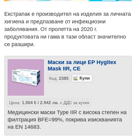
Екстрапак е производител на изделия за личната
хигиена и предпазване от инфекциозни
заболявания. От пролетта на 2020 г.
продуктовата ни гама в тази област значително
се разшири.
Маски за лице EP Hygitex
Mask IIR, CE
Код:
2385
Цена:
1.504
€
/ 2.942
лв.
с ДДС за кутия
Медицински маски Type IIR с висока степен на
филтрация BFE=99%, покрива изискванията
на EN 14683.