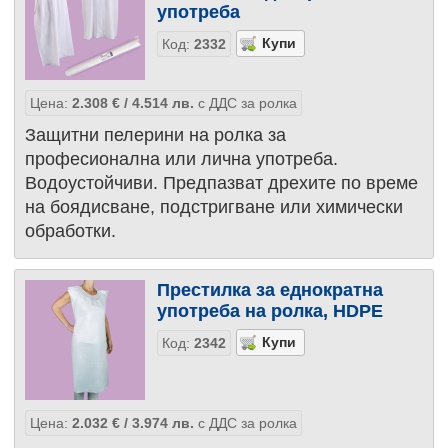
употреба
Код:
2332
Цена:
2.308
€
/ 4.514
лв.
с ДДС за ролка
Защитни пелерини на ролка за
професионална или лична употреба.
Водоустойчиви. Предпазват дрехите по време
на боядисване, подстригване или химически
обработки.
Престилка за еднократна
употреба на ролка, HDPE
Код:
2342
Цена:
2.032
€
/ 3.974
лв.
с ДДС за ролка