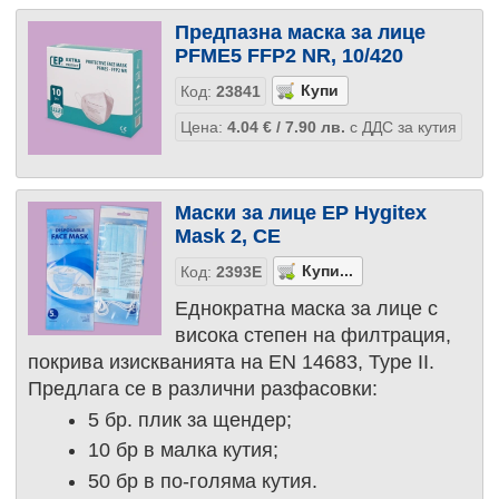
Предпазна маска за лице
PFME5 FFP2 NR, 10/420
Код:
23841
Цена:
4.04
€
/ 7.90
лв.
с ДДС за кутия
Маски за лице EP Hygitex
Mask 2, CE
Код:
2393Е
Еднократна маска за лице с
висока степен на филтрация,
покрива изискванията на EN 14683, Type II.
Предлага се в различни разфасовки:
5 бр. плик за щендер;
10 бр в малка кутия;
50 бр в по-голяма кутия.