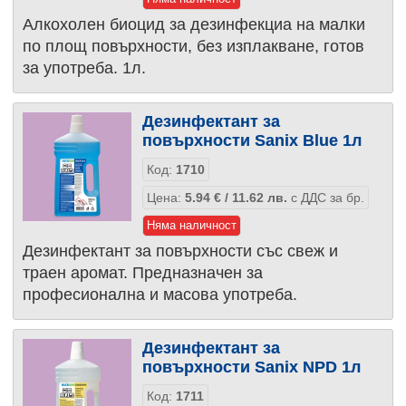
Алкохолен биоцид за дезинфекциа на малки
по площ повърхности, без изплакване, готов
за употреба. 1л.
Дезинфектант за
повърхности Sanix Blue 1л
Код:
1710
Цена:
5.94
€
/ 11.62
лв.
с ДДС за бр.
Няма наличност
Дезинфектант за повърхности със свеж и
траен аромат. Предназначен за
професионална и масова употреба.
Дезинфектант за
повърхности Sanix NPD 1л
Код:
1711