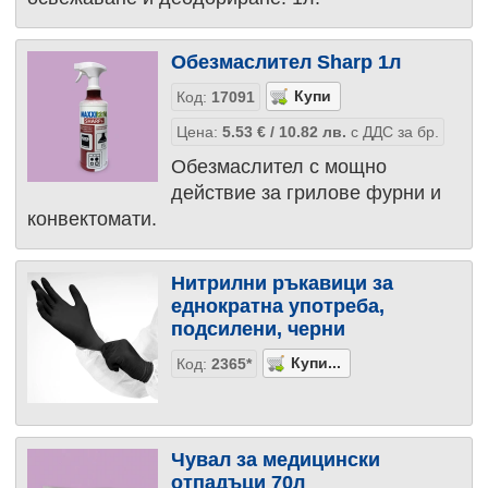
Обезмаслител Sharp 1л
Код:
17091
Цена:
5.53
€
/ 10.82
лв.
с ДДС за бр.
Обезмаслител с мощно
действие за грилове фурни и
конвектомати.
Нитрилни ръкавици за
еднократна употреба,
подсилени, черни
Код:
2365*
Чувал за медицински
отпадъци 70л