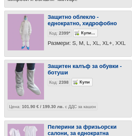
Защитно облекло -
еднократно, хидрофобно
Код:
2399*
Размери: S, M, L, XL, XL+, XXL
Защитен калъф за обувки -
ботуши
Код:
2398
Цена:
101.90
€
/ 199.30
лв.
с ДДС за кашон
Пелерини за фризьорски
салони, за еднократна