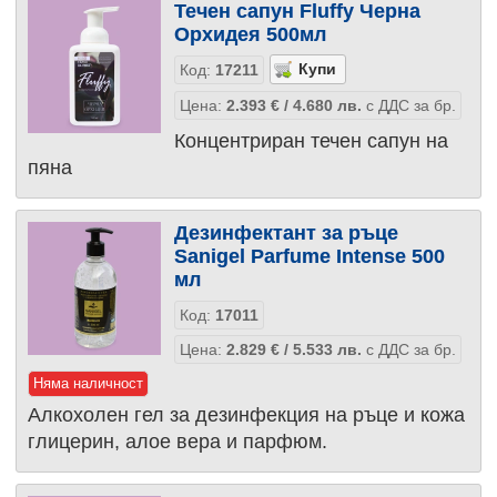
Течен сапун Fluffy Черна
Орхидея 500мл
Код:
17211
Цена:
2.393
€
/ 4.680
лв.
с ДДС за бр.
Концентриран течен сапун на
пяна
Дезинфектант за ръце
Sanigel Parfume Intense 500
мл
Код:
17011
Цена:
2.829
€
/ 5.533
лв.
с ДДС за бр.
Няма наличност
Алкохолен гел за дезинфекция на ръце и кожа
глицерин, алое вера и парфюм.