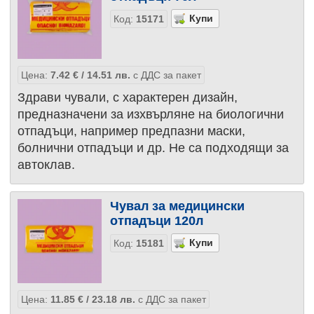
Код:
15171
Цена:
7.42
€
/ 14.51
лв.
с ДДС за пакет
Здрави чували, с характерен дизайн,
предназначени за изхвърляне на биологични
отпадъци, например предпазни маски,
болнични отпадъци и др. Не са подходящи за
автоклав.
Чувал за медицински
отпадъци 120л
Код:
15181
Цена:
11.85
€
/ 23.18
лв.
с ДДС за пакет