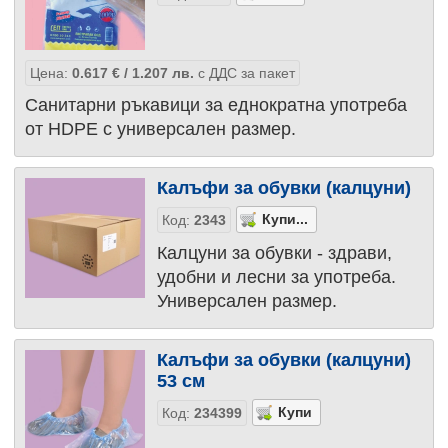
Цена:
0.617
€
/ 1.207
лв.
с ДДС за пакет
Санитарни ръкавици за еднократна употреба
от HDPE с универсален размер.
Калъфи за обувки (калцуни)
Код:
2343
Калцуни за обувки - здрави,
удобни и лесни за употреба.
Универсален размер.
Калъфи за обувки (калцуни)
53 см
Код:
234399