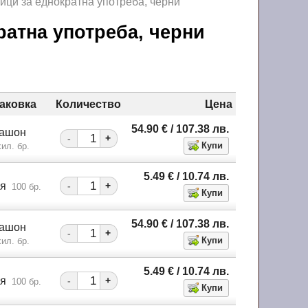
ици за еднократна употреба, черни
ратна употреба, черни
аковка
Количество
Цена
54.90
€
/ 107.38
лв.
кашон
-
+
ил. бр.
5.49
€
/ 10.74
лв.
ия
-
+
100 бр.
54.90
€
/ 107.38
лв.
кашон
-
+
ил. бр.
5.49
€
/ 10.74
лв.
ия
-
+
100 бр.