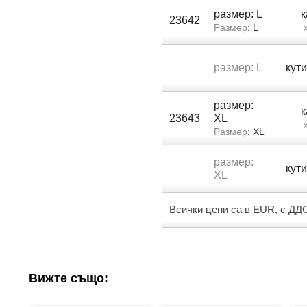
размер: L
23642
Размер
: L
х
размер: L
кут
размер:
23643
XL
х
Размер
: XL
размер:
кут
XL
Всички цени са в EUR, с ДД
Вижте също: