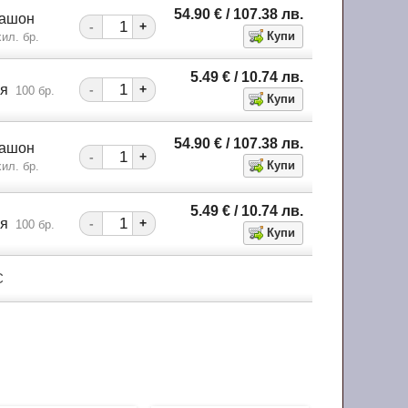
54.90
€
/ 107.38
лв.
кашон
-
+
ил. бр.
5.49
€
/ 10.74
лв.
ия
-
+
100 бр.
54.90
€
/ 107.38
лв.
кашон
-
+
ил. бр.
5.49
€
/ 10.74
лв.
ия
-
+
100 бр.
С