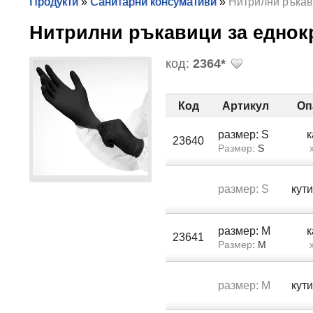
Продукти
»
Санитарни консумативи
»
Нитрилни ръкав
Нитрилни ръкавици за еднок
код:
2364*
Код
Артикул
Оп
размер: S
23640
Размер
: S
х
размер: S
кут
размер: M
23641
Размер
: M
х
размер: M
кут