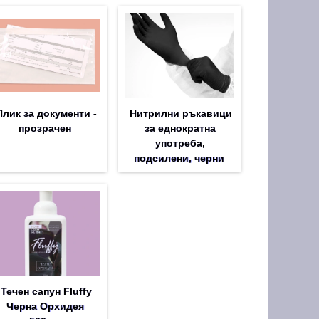
Плик за документи -
Нитрилни ръкавици
прозрачен
за еднократна
употреба,
подсилени, черни
Течен сапун Fluffy
Черна Орхидея