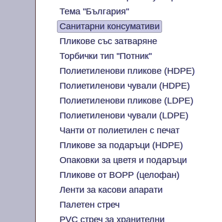
Тема "България"
Санитарни консумативи
Пликове със затваряне
Торбички тип "Потник"
Полиетиленови пликове (HDPE)
Полиетиленови чували (HDPE)
Полиетиленови пликове (LDPE)
Полиетиленови чували (LDPE)
Чанти от полиетилен с печат
Пликове за подаръци (HDPE)
Опаковки за цветя и подаръци
Пликове от BOPP (целофан)
Ленти за касови апарати
Палетен стреч
PVC стреч за хранителни