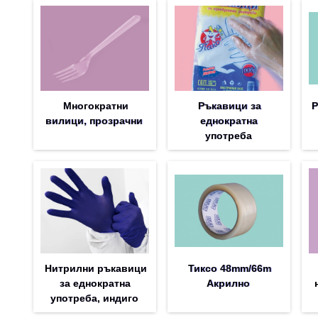
Многократни
Ръкавици за
Р
вилици, прозрачни
еднократна
употреба
Нитрилни ръкавици
Тиксо 48mm/66m
за еднократна
Акрилно
употреба, индиго