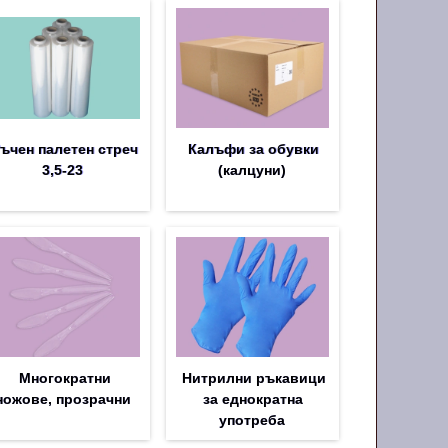
ъчен палетен стреч
Калъфи за обувки
3,5-23
(калцуни)
Многократни
Нитрилни ръкавици
ножове, прозрачни
за еднократна
употреба