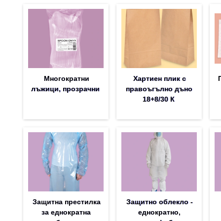
Многократни
Хартиен плик с
лъжици, прозрачни
правоъгълно дъно
18+8/30 К
Защитна престилка
Защитно облекло -
за еднократна
еднократно,