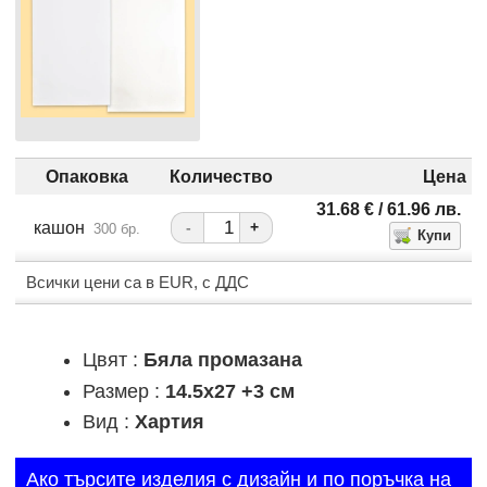
Опаковка
Количество
Цена
31.68
€
/ 61.96
лв.
кашон
-
+
300 бр.
Всички цени са в EUR, с ДДС
Цвят :
Бяла промазана
Размер :
14.5x27 +3 см
Вид :
Хартия
Ако търсите изделия с дизайн и по поръчка на