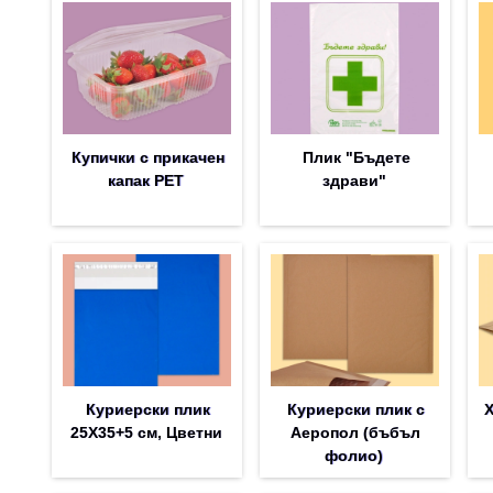
Купички с прикачен
Плик "Бъдете
капак PET
здрави"
Куриерски плик
Куриерски плик с
25Х35+5 см, Цветни
Аеропол (бъбъл
фолио)