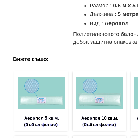
Размер :
0,5 м х 5
Дължина :
5 метр
Вид :
Аеропол
Полиетиленовото балони
добра защитна опаковка 
Вижте също:
Аеропол 5 кв.м.
Аеропол 10 кв.м.
(бъбъл фолио)
(бъбъл фолио)