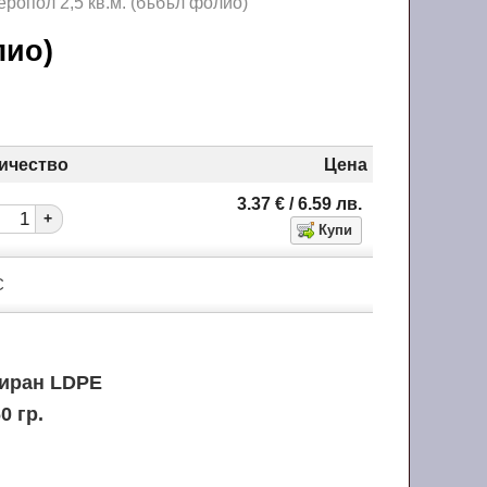
еропол 2,5 кв.м. (бъбъл фолио)
олио)
ичество
Цена
3.37
€
/ 6.59
лв.
+
С
иран LDPE
0 гр.