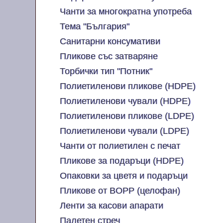
Чанти за многократна употреба
Тема "България"
Санитарни консумативи
Пликове със затваряне
Торбички тип "Потник"
Полиетиленови пликове (HDPE)
Полиетиленови чували (HDPE)
Полиетиленови пликове (LDPE)
Полиетиленови чували (LDPE)
Чанти от полиетилен с печат
Пликове за подаръци (HDPE)
Опаковки за цветя и подаръци
Пликове от BOPP (целофан)
Ленти за касови апарати
Палетен стреч