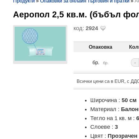
Продукти
»
Опаковки за онлайн търговия и пратки
»
А
Аеропол 2,5 кв.м. (бъбъл ф
код:
2924
Опаковка
Кол
бр.
-
бр.
Всички цени са в EUR, с ДД
Широчина :
50 см
Материал :
Балон
Тегло на 1 кв. м :
6
Слоеве :
3
Цвят :
Прозрачен