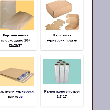
Хартиен плик с
Кашони за
плоско дъно 20+
куриерски пратки
(2х2)/37
Хартиени куриерски
Ръчен палетен стреч
пликове
1,7-17