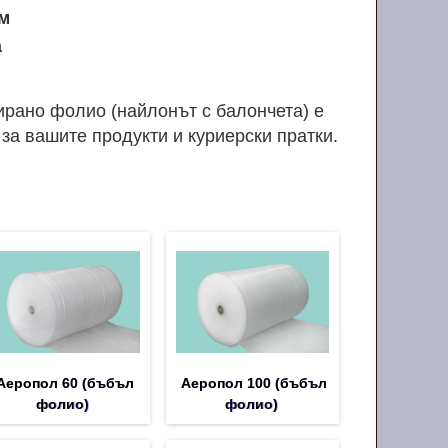
 м
а
рано фолио (найлонът с балончета) е
за вашите продукти и куриерски пратки.
Аеропол 60 (бъбъл
Аеропол 100 (бъбъл
фолио)
фолио)