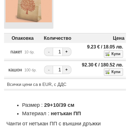
Опаковка
Количество
Цена
9.23
€
/ 18.05
лв.
пакет
-
+
10 бр.
92.30
€
/ 180.52
лв.
кашон
-
+
100 бр.
Всички цени са в EUR, с ДДС
Размер :
29+10/39 см
Материал :
нетъкан ПП
Чанти от нетъкан ПП с външни дръжки