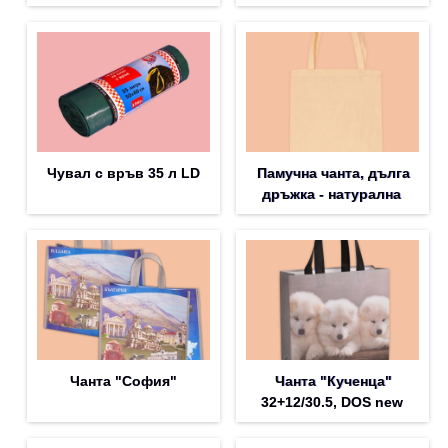
Чувал с връв 35 л LD
Памучна чанта, дълга
дръжка - натурална
Чанта "София"
Чанта "Кученца"
32+12/30.5, DOS new