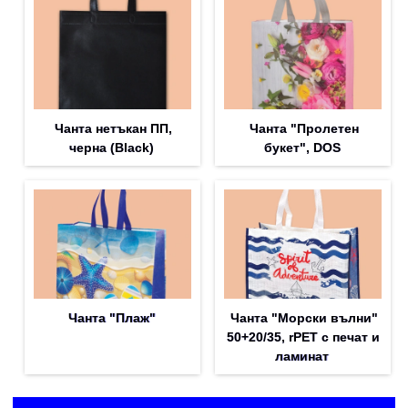
Чанта нетъкан ПП,
Чанта "Пролетен
черна (Black)
букет", DOS
Чанта "Плаж"
Чанта "Морски вълни"
50+20/35, rPET с печат и
ламинат