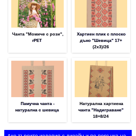
Чанта "Момиче с рози",
Хартиен плик с плоско
rPET
дъно "Шевица" 17+
(2х3)/26
Памучна чанта -
Натурална хартиена
натурална с шевица
чанта "Надиграване"
18+8/24
Ако търсите изделия с дизайн и по поръчка на