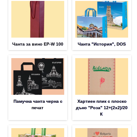
Чанта за вино EP-W 100
Чанта "История", DOS
Памучна чанта черна с
Хартиен плик с плоско
печат
дъно "Роза" 12+(2х2)/20
К