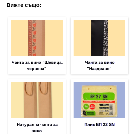
Вижте също:
Чанта за вино "Шевица,
Чанта за вино
червена"
"Наздраве"
Натурална чанта за
Плик EП 22 SN
вино