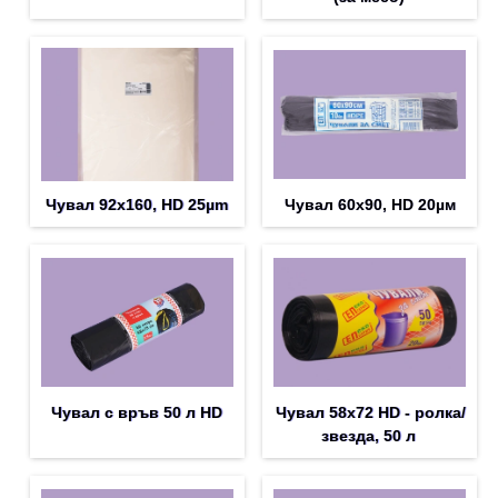
Чувал 92х160, HD 25µm
Чувал 60х90, HD 20µм
Чувал с връв 50 л HD
Чувал 58х72 HD - ролка/
звезда, 50 л