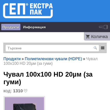
Продукти
Информация
Количка
Продукти
»
Полиетиленови чували (HDPE)
»
Чувал
100x100 HD 20µм (за гуми)
Чувал 100x100 HD 20µм (за
гуми)
код:
1310