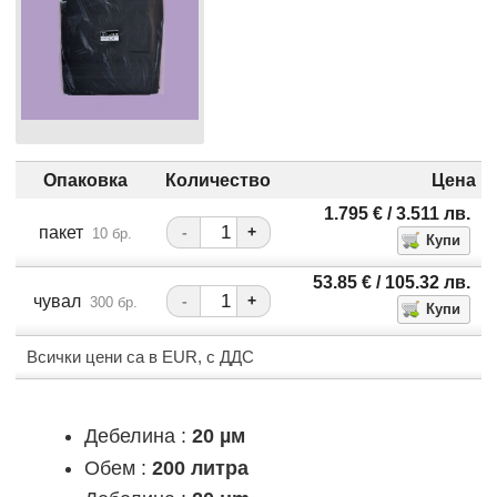
Опаковка
Количество
Цена
1.795
€
/ 3.511
лв.
пакет
-
+
10 бр.
53.85
€
/ 105.32
лв.
чувал
-
+
300 бр.
Всички цени са в EUR, с ДДС
Дебелина :
20 µм
Обем :
200 литра