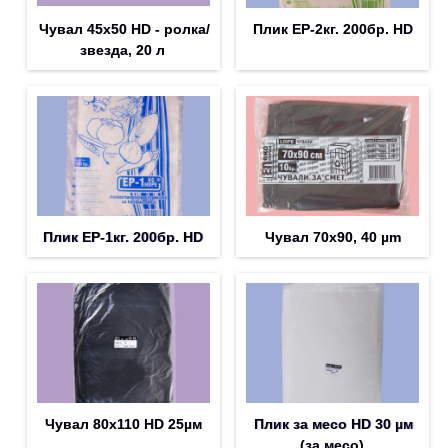
Чувал 45х50 HD - ролка/
Плик EP-2кг. 200бр. HD
звезда, 20 л
Плик EP-1кг. 200бр. HD
Чувал 70х90, 40 µm
Чувал 80х110 HD 25µм
Плик за месо HD 30 µм
(за месо)