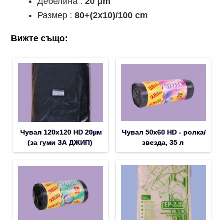
Дебелина :
20 μm
Размер :
80+(2x10)/100 cm
Вижте също:
Чувал 120x120 HD 20µм
Чувал 50х60 HD - ролка/
(за гуми ЗА ДЖИП)
звезда, 35 л