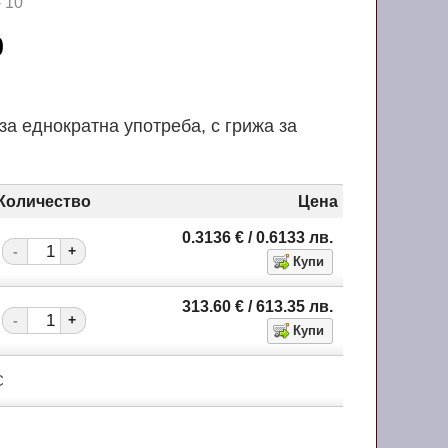
 10
10
а еднократна употреба, с грижа за
Количество
Цена
0.3136
€
/ 0.6133
лв.
-
+
313.60
€
/ 613.35
лв.
-
+
С