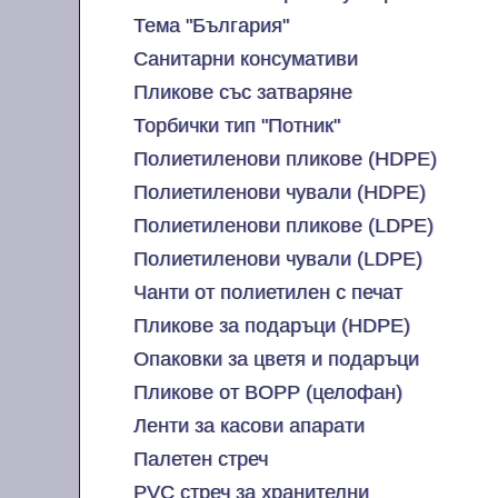
Тема "България"
Санитарни консумативи
Пликове със затваряне
Торбички тип "Потник"
Полиетиленови пликове (HDPE)
Полиетиленови чували (HDPE)
Полиетиленови пликове (LDPE)
Полиетиленови чували (LDPE)
Чанти от полиетилен с печат
Пликове за подаръци (HDPE)
Опаковки за цветя и подаръци
Пликове от BOPP (целофан)
Ленти за касови апарати
Палетен стреч
PVC стреч за хранителни