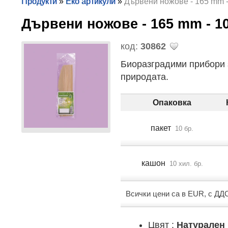
Продукти
»
Еко артикули
»
Дървени ножове - 165 mm -
Дървени ножове - 165 mm - 
код:
30862
Биоразградими прибори з
природата.
Опаковка
пакет
10 бр.
кашон
10 хил. бр.
Всички цени са в EUR, с ДД
Цвят :
Натурален