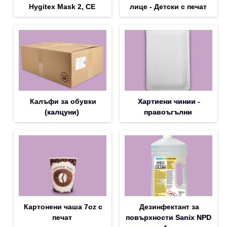
Hygitex Mask 2, CE
лице - Детски с печат
Калъфи за обувки
Хартиени чинии -
(калцуни)
правоъгълни
Картонени чаша 7oz с
Дезинфектант за
печат
повърхности Sanix NPD