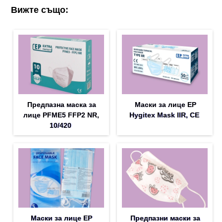
Вижте също:
Предпазна маска за
Маски за лице EP
лице PFME5 FFP2 NR,
Hygitex Mask IIR, CE
10/420
Маски за лице EP
Предпазни маски за