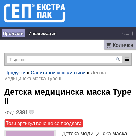
Продукти
Информация
Количка
Продукти
»
Санитарни консумативи
»
Детска
медицинска маска Type II
Детска медицинска маска Type
II
код:
2381
Този артикул вече не се предлага
Детска медицинска маска