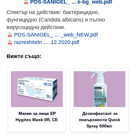
PDS-SANIGEL_ ... e-bg_web.pdf
Спектър на действие: бактерицидно,
фунгицидно (Candida albicans) и пълно
вирусоцидно действие.
PDS-SANIGEL_ ... _web_NEW.pdf
razreshiteln ... .12.2020.pdf
Вижте също:
Маски за лице EP
Дезинфектант за
Hygitex Mask IIR, CE
повърхности Quick
Spray 500мл