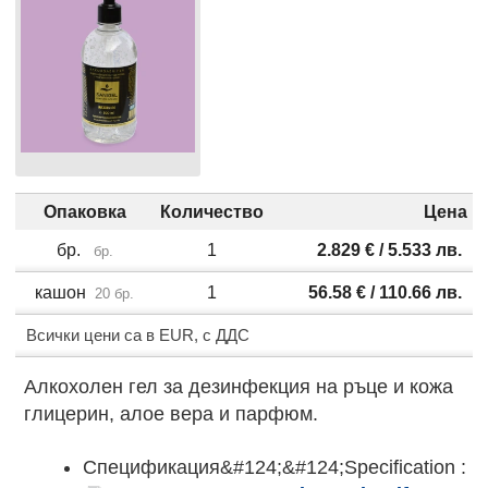
Опаковка
Количество
Цена
бр.
1
2.829
€
/ 5.533
лв.
бр.
кашон
1
56.58
€
/ 110.66
лв.
20 бр.
Всички цени са в EUR, с ДДС
Алкохолен гел за дезинфекция на ръце и кожа
глицерин, алое вера и парфюм.
Спецификация&#124;&#124;Specification :