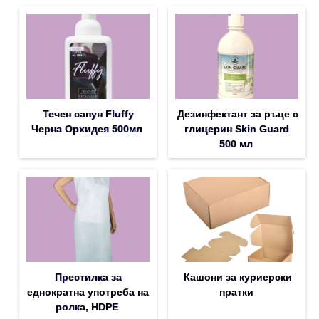
Течен сапун Fluffy
Дезинфектант за ръце с
Черна Орхидея 500мл
глицерин Skin Guard
500 мл
Престилка за
Кашони за куриерски
еднократна употреба на
пратки
ролка, HDPE