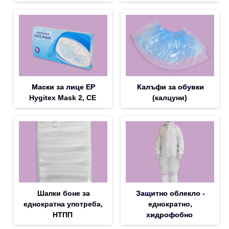
Маски за лице EP
Калъфи за обувки
Hygitex Mask 2, CE
(калцуни)
Шапки боне за
Защитно облекло -
еднократна употреба,
еднократно,
НТПП
хидрофобно