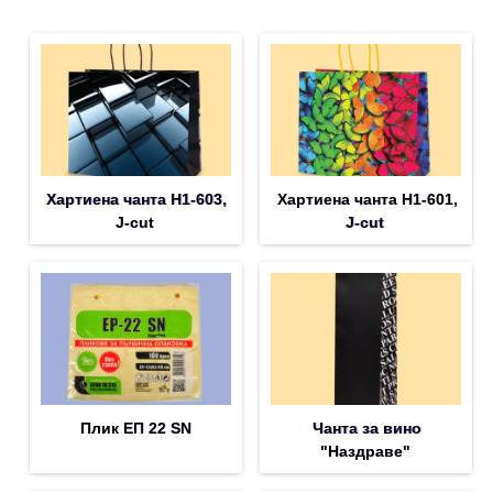
Хартиена чанта H1-603,
Хартиена чанта H1-601,
J-cut
J-cut
Плик EП 22 SN
Чанта за вино
"Наздраве"