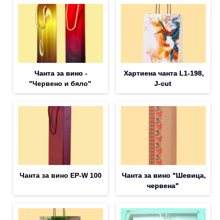
Чанта за вино -
Хартиена чанта L1-198,
"Червено и бяло"
J-cut
Чанта за вино EP-W 100
Чанта за вино "Шевица,
червена"