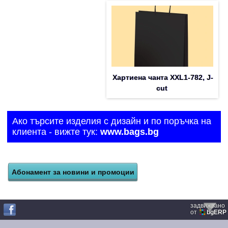
Хартиена чанта XXL1-782, J-
cut
Ако търсите изделия с дизайн и по поръчка на
клиента - вижте тук:
www.bags.bg
задвижвано
от
bgERP