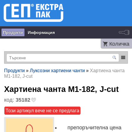
Продукти
Информация
Количка
Продукти
»
Луксозни хартиени чанти
»
Хартиена чанта
М1-182, J-cut
Хартиена чанта М1-182, J-cut
код:
35182
Този артикул вече не се предлага
препоръчителна цена