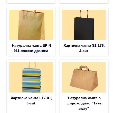
Натурална чанта EP-N
Хартиена чанта S1-176,
911-плоски дръжки
J-cut
Хартиена чанта L1-191,
Натурална чанта с
J-cut
широко дъно "Take
away"