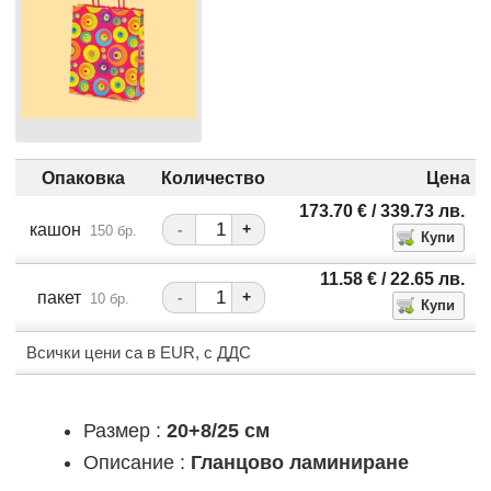
Опаковка
Количество
Цена
173.70
€
/ 339.73
лв.
кашон
-
+
150 бр.
11.58
€
/ 22.65
лв.
пакет
-
+
10 бр.
Всички цени са в EUR, с ДДС
Размер :
20+8/25 см
Описание :
Гланцово ламиниране